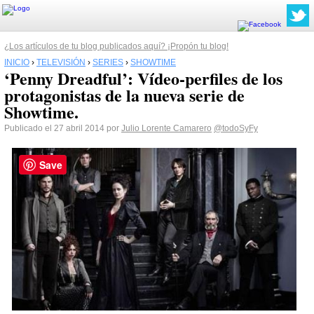
¿Los artículos de tu blog publicados aquí? ¡Propón tu blog!
INICIO
›
TELEVISIÓN
›
SERIES
›
SHOWTIME
‘Penny Dreadful’: Vídeo-perfiles de los
protagonistas de la nueva serie de
Showtime.
Publicado el 27 abril 2014 por
Julio Lorente Camarero
@todoSyFy
Save