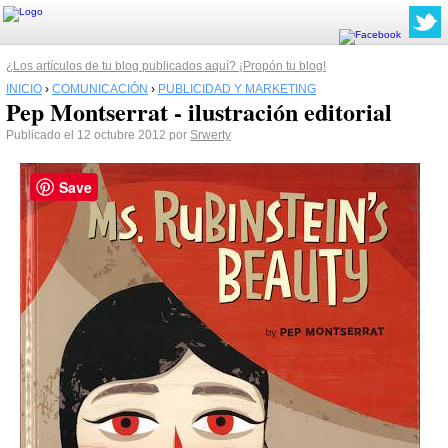
¿Los artículos de tu blog publicados aquí? ¡Propón tu blog!
INICIO
›
COMUNICACIÓN
›
PUBLICIDAD Y MARKETING
Pep Montserrat - ilustración editorial
Publicado el 12 octubre 2012 por
Srwerty
Save