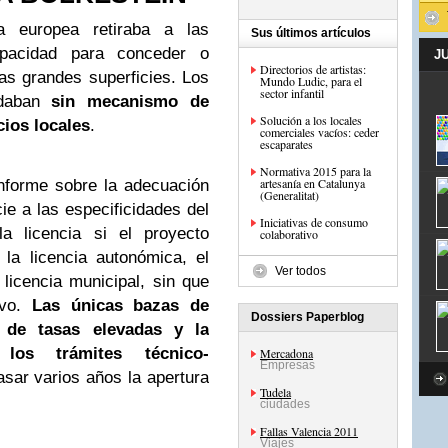
a europea retiraba a las
Sus últimos artículos
pacidad para conceder o
J
Directorios de artistas:
las grandes superficies. Los
Mundo Ludic, para el
sector infantil
edaban
sin mecanismo de
Solución a los locales
cios locales
.
comerciales vacíos: ceder
escaparates
Normativa 2015 para la
artesanía en Catalunya
informe sobre la adecuación
(Generalitat)
ie a las especificidades del
Iniciativas de consumo
la licencia si el proyecto
colaborativo
la licencia autonómica, el
Ver todos
icencia municipal, sin que
ivo.
Las únicas bazas de
Dossiers Paperblog
 de tasas elevadas y la
los trámites técnico-
Mercadona
Empresas
asar varios años la apertura
Tudela
ciudades
Fallas Valencia 2011
Viajes