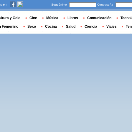
s en
Seudónimo
Contraseña
ltura y Ocio
Cine
Música
Libros
Comunicación
Tecnol
n Femenino
Sexo
Cocina
Salud
Ciencia
Viajes
Ten