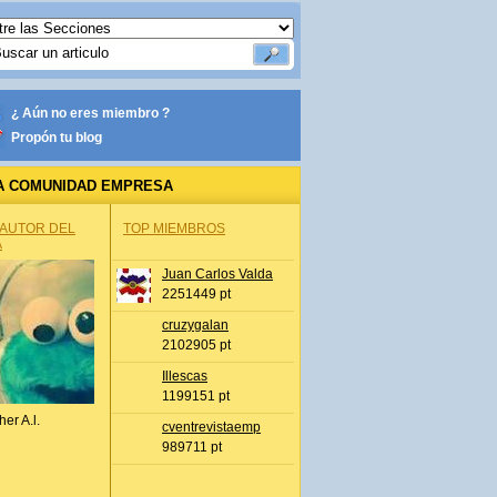
¿ Aún no eres miembro ?
Propón tu blog
A COMUNIDAD EMPRESA
 AUTOR DEL
TOP MIEMBROS
A
Juan Carlos Valda
2251449 pt
cruzygalan
2102905 pt
Illescas
1199151 pt
her A.l.
cventrevistaemp
989711 pt