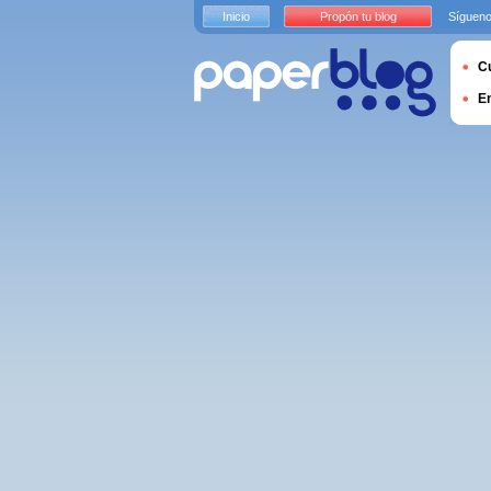
Inicio
Propón tu blog
Sígueno
Cu
E