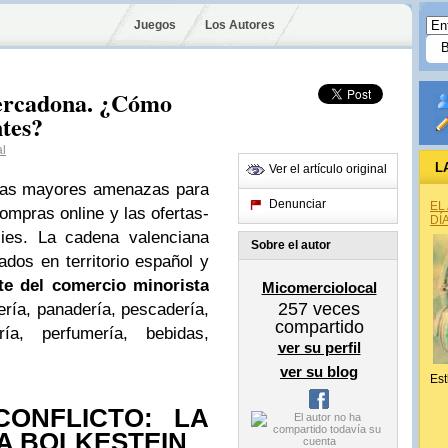
Juegos
Los Autores
ercadona. ¿Cómo
tes?
al
L
Ver el artículo original
 las mayores amenazas para
Denunciar
EL
ompras online y las ofertas-
DÍ
cies. La cadena valenciana
Sobre el autor
dos en territorio español y
te del comercio minorista
Micomerciolocal
257
veces
ería, panadería, pescadería,
compartido
ería, perfumería, bebidas,
ver su perfil
ver su blog
Est
CONFLICTO: LA
A BOLKESTEIN