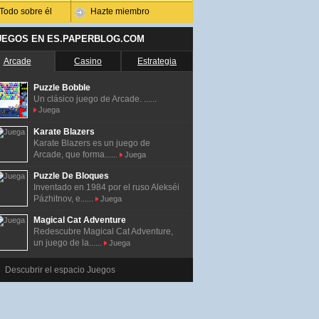
Todo sobre él
Hazte miembro
UEGOS EN ES.PAPERBLOG.COM
Arcade
Casino
Estrategia
Puzzle Bobble
Un clásico juego de Arcade. ......
Juega
Karate Blazers
Karate Blazers es un juego de
Arcade, que forma......
Juega
Puzzle De Bloques
Inventado en 1984 por el ruso Alekséi
Pázhitnov, e......
Juega
Magical Cat Adventure
Redescubre Magical Cat Adventure,
un juego de la......
Juega
Descubrir el espacio Juegos