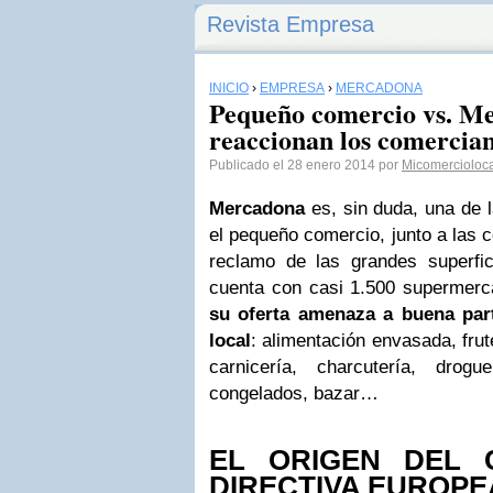
Revista Empresa
INICIO
›
EMPRESA
›
MERCADONA
Pequeño comercio vs. M
reaccionan los comercian
Publicado el 28 enero 2014 por
Micomercioloc
Mercadona
es, sin duda, una de
el pequeño comercio, junto a las c
reclamo de las grandes superfi
cuenta con casi 1.500 supermerca
su oferta amenaza a buena par
local
: alimentación envasada, frut
carnicería, charcutería, drogu
congelados, bazar…
EL ORIGEN DEL 
DIRECTIVA EUROPE