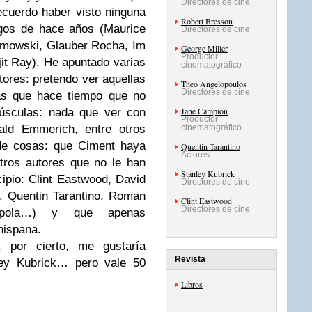
Directores de cine
ecuerdo haber visto ninguna
Robert Bresson
agos de hace años (Maurice
Directores de cine
limowski, Glauber Rocha, Im
George Miller
Productor
jit Ray). He apuntado varias
cinematográfico
tores: pretendo ver aquellas
Theo Angelopoulos
Directores de cine
ras que hace tiempo que no
Jane Campion
yúsculas: nada que ver con
Productor
ld Emmerich, entre otros
cinematográfico
 de cosas: que Ciment haya
Quentin Tarantino
Actores
otros autores que no le han
Stanley Kubrick
ncipio: Clint Eastwood, David
Directores de cine
, Quentin Tarantino, Roman
Clint Eastwood
Directores de cine
oppola…) y que apenas
hispana.
, por cierto, me gustaría
Revista
ley Kubrick… pero vale 50
Libros