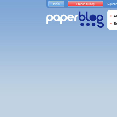
Inicio
Propón tu blog
Sígueno
Cu
E