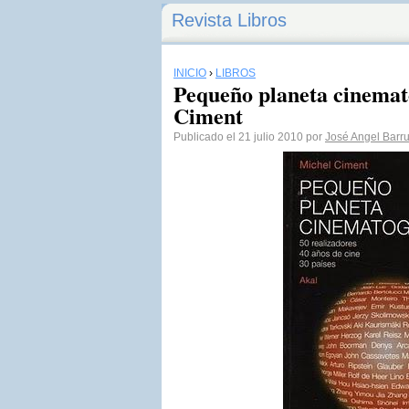
Revista Libros
INICIO
›
LIBROS
Pequeño planeta cinemat
Ciment
Publicado el 21 julio 2010 por
José Angel Barr