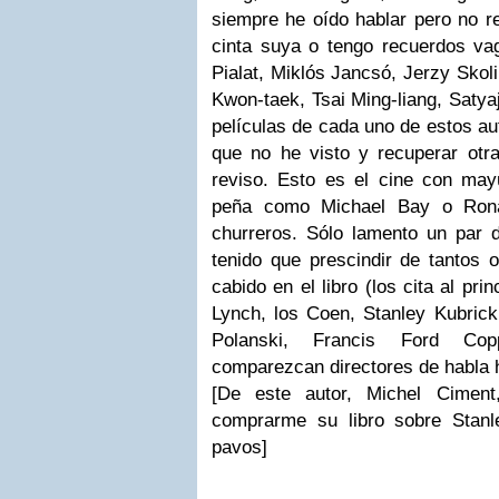
siempre he oído hablar pero no r
cinta suya o tengo recuerdos v
Pialat, Miklós Jancsó, Jerzy Sko
Kwon-taek, Tsai Ming-liang, Satya
películas de cada uno de estos au
que no he visto y recuperar ot
reviso. Esto es el cine con ma
peña como Michael Bay o Rona
churreros. Sólo lamento un par
tenido que prescindir de tantos 
cabido en el libro (los cita al pri
Lynch, los Coen, Stanley Kubrick
Polanski, Francis Ford C
comparezcan directores de habla 
[De este autor, Michel Ciment
comprarme su libro sobre Stan
pavos]