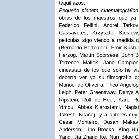
taquillazos.
Pequeño planeta cinematográfico
obras de los maestros que ya 
Federico Fellini, Andrei Tark
Cassavetes, Krzysztof Kieslow
películas sigo viendo a medida 
(Bernardo Bertolucci, Emir Kustur
Herzog, Martin Scorsese, John 
Terrence Malick, Jane Campion
cineastas de los que sólo he v
debería ver ya su filmografía 
Manoel de Oliveira, Theo Angelop
Leigh, Peter Greenaway, Denys A
Ripstein, Rolf de Heer, Karel 
Yimou, Abbas Kiarostami, Nagi
Takeshi Kitano), y a autores cu
César Monteiro, Dusan Makavej
Anderson, Lino Brocka, King Hu
Yang, Jia Zhang Ke, Nuri Bilge C