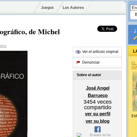
Juegos
Los Autores
ográfico, de Michel
ueco
L
Ver el artículo original
Denunciar
EL
DÍ
Sobre el autor
José Angel
Barrueco
3454
veces
compartido
ver su perfil
Est
ver su blog