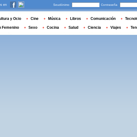
s en
Seudónimo
Contraseña
ltura y Ocio
Cine
Música
Libros
Comunicación
Tecnol
n Femenino
Sexo
Cocina
Salud
Ciencia
Viajes
Ten