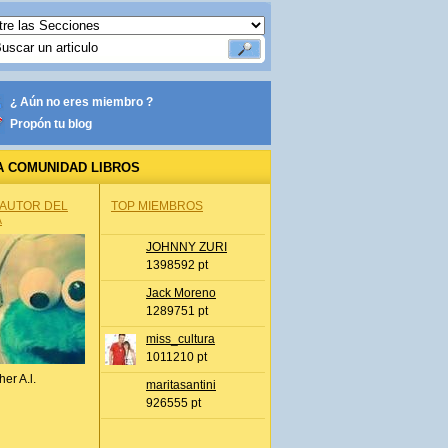
¿ Aún no eres miembro ?
Propón tu blog
A COMUNIDAD LIBROS
 AUTOR DEL
TOP MIEMBROS
A
JOHNNY ZURI
1398592 pt
Jack Moreno
1289751 pt
miss_cultura
1011210 pt
her A.l.
maritasantini
926555 pt