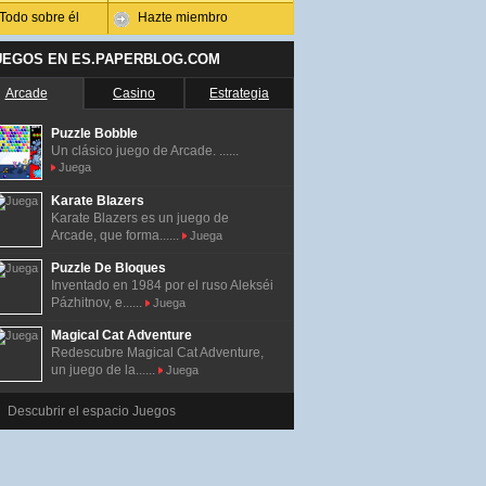
Todo sobre él
Hazte miembro
UEGOS EN ES.PAPERBLOG.COM
Arcade
Casino
Estrategia
Puzzle Bobble
Un clásico juego de Arcade. ......
Juega
Karate Blazers
Karate Blazers es un juego de
Arcade, que forma......
Juega
Puzzle De Bloques
Inventado en 1984 por el ruso Alekséi
Pázhitnov, e......
Juega
Magical Cat Adventure
Redescubre Magical Cat Adventure,
un juego de la......
Juega
Descubrir el espacio Juegos