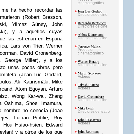
cinematográfico
me ha hecho recordar las
Jean-Luc Godard
Directores de cine
murieron (Robert Bresson,
Bernardo Bertolucci
ovski, Yilmaz Güney, John
Directores de cine
ski), y a aquellos cuyas
Abbas Kiarostami
que las estrenan en España
Directores de cine
ica, Lars von Trier, Werner
Terrence Malick
Productor
Boorman, David Cronenberg,
cinematográfico
, George Miller), y a los
Werner Herzog
Directores de cine
isto unas pocas obras pero
Martin Scorsese
completa (Jean-Luc Godard,
Actores
oulos, Aki Kaurismäki, Mike
Takeshi Kitano
rcand, Atom Egoyan, Arturo
Actores
Reisz, Wong Kar-wai, Zhang
David Cronenberg
Directores de cine
sa Oshima, Shoei Imamura,
Mike Leigh
yo nombre no conocía (Joao
Directores de teatro
ev, Lucian Pintilie, Roy
John Cassavetes
Actores
, Hou Hsiao-hsien, Edward
John Boorman
eylan) y a otros de los que