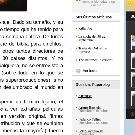
J
Sus últimos artículos
 viaje. Dado su tamaño, y su
Killer Joe
o tiempo que he tenido para
una semana entera. De lunes
La noche del 30 de
septiembre
e de biblia para cinéfilos,
Trailer de Out of the
 otros tantos directores de
Furnace
 30 países distintos. Y no
The Returned: 3 carteles
lquiera, no se entrevista a
Ver todos
 (sobre todo en lo que se
us superproducciones), sino
Dossiers Paperblog
an deslumbrado al mundo en
Kusturica
Actores
erar un tiempo lejano, el
Arturo Ripstein
día ver extrañas películas
Directores de cine
n versión original, filmes
Federico Fellini
tribución y que se exhibían
Directores de cine
l menos la mayoría) fueron
Peter Greenaway
Productor