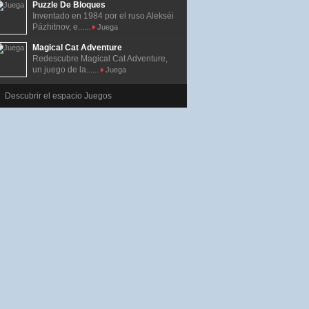
Puzzle De Bloques
Inventado en 1984 por el ruso Alekséi
Pázhitnov, e......
Juega
Magical Cat Adventure
Redescubre Magical Cat Adventure,
un juego de la......
Juega
Descubrir el espacio Juegos