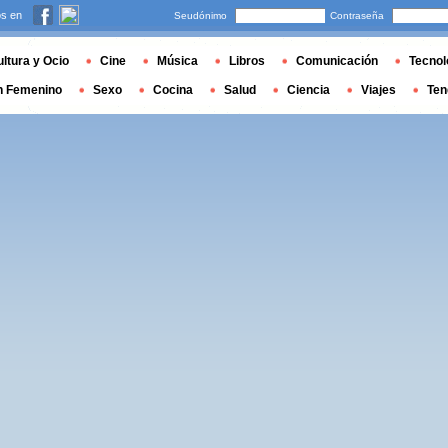
s en
Seudónimo
Contraseña
ltura y Ocio
Cine
Música
Libros
Comunicación
Tecnol
n Femenino
Sexo
Cocina
Salud
Ciencia
Viajes
Ten