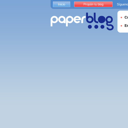
Inicio
Propón tu blog
Sígueno
Cu
E