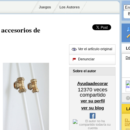
Juegos
Los Autores
 accesorios de
L
Ver el artículo original
De
Denunciar
Sobre el autor
Ayudaadecorar
12370
veces
compartido
ver su perfil
ver su blog
L
EL
DÍ