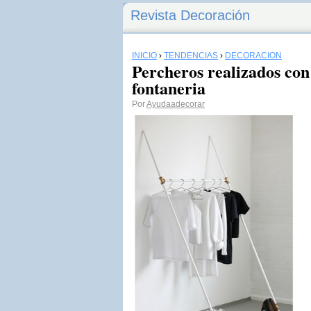
Revista Decoración
INICIO
›
TENDENCIAS
›
DECORACIÓN
Percheros realizados con
fontaneria
Por
Ayudaadecorar