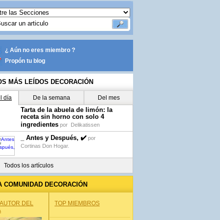
¿ Aún no eres miembro ?
Propón tu blog
OS MÁS LEÍDOS DECORACIÓN
l día
De la semana
Del mes
Tarta de la abuela de limón: la
receta sin horno con solo 4
ingredientes
por
Delikatissen
_ Antes y Después, ✔️
por
Cortinas Don Hogar.
Todos los artículos
A COMUNIDAD DECORACIÓN
 AUTOR DEL
TOP MIEMBROS
A