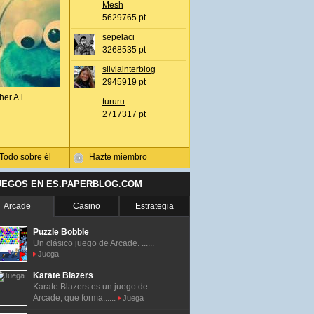
Mesh
5629765 pt
sepelaci
3268535 pt
silviainterblog
2945919 pt
her A.l.
tururu
2717317 pt
Todo sobre él
Hazte miembro
UEGOS EN ES.PAPERBLOG.COM
Arcade
Casino
Estrategia
Puzzle Bobble
Un clásico juego de Arcade. ......
Juega
Karate Blazers
Karate Blazers es un juego de
Arcade, que forma......
Juega