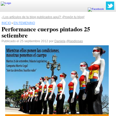
¿Los artículos de tu blog publicados aquí? ¡Propón tu blog!
INICIO
›
EN FEMENINO
Performance cuerpos pintados 25
setiembre
Publicado el 25 septiembre 2012 por
Daniela
@lasdiosas