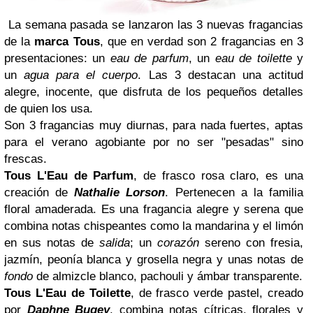
La semana pasada se lanzaron las 3 nuevas fragancias
de la
marca
Tous
, que en verdad son 2 fragancias en 3
presentaciones: un
eau de parfum
, un
eau de toilette
y
un
agua para el cuerpo
. Las 3 destacan una actitud
alegre, inocente, que disfruta de los pequeños detalles
de quien los usa.
Son 3 fragancias muy diurnas, para nada fuertes, aptas
para el verano agobiante por no ser "pesadas" sino
frescas.
Tous L'Eau de Parfum
, de frasco rosa claro, es una
creación de
Nathalie Lorson
. Pertenecen a la familia
floral amaderada. Es una fragancia alegre y serena que
combina notas chispeantes como la mandarina y el limón
en sus notas de
salida
; un
corazón
sereno con fresia,
jazmín, peonía blanca y grosella negra y unas notas de
fondo
de almizcle blanco, pachouli y ámbar transparente.
Tous L'Eau de Toilette
, de frasco verde pastel, creado
por
Daphne Bugey
, combina notas cítricas, florales y