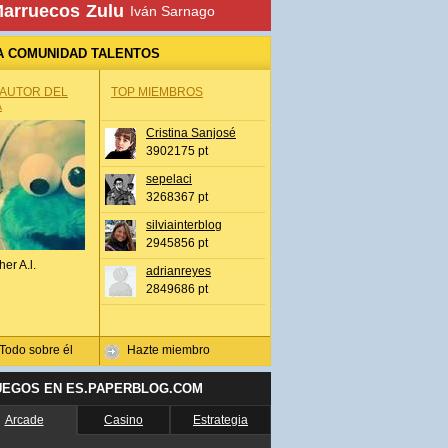
arruecos
Zulu
Iván Sarnago
A COMUNIDAD TALENTOS
 AUTOR DEL
TOP MIEMBROS
A
Cristina Sanjosé
3902175 pt
sepelaci
3268367 pt
silviainterblog
2945856 pt
her A.l.
adrianreyes
2849686 pt
Todo sobre él
Hazte miembro
UEGOS EN ES.PAPERBLOG.COM
Arcade
Casino
Estrategia