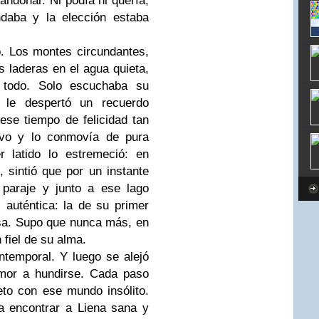
andonar. Ni podía ni quería,
daba y la elección estaba
. Los montes circundantes,
 laderas en el agua quieta,
a todo. Solo escuchaba su
e le despertó un recuerdo
 ese tiempo de felicidad tan
evo y lo conmovía de pura
r latido lo estremeció: en
s, sintió que por un instante
 paraje y junto a ese lago
 auténtica: la de su primer
nsa. Supo que nunca más, en
n fiel de su alma.
ntemporal. Y luego se alejó
emor a hundirse. Cada paso
eto con ese mundo insólito.
a encontrar a Liena sana y