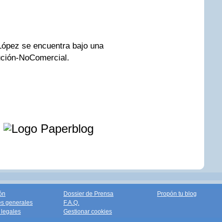
 López se encuentra bajo una
ución-NoComercial.
e
ón
Dossier de Prensa
Propón tu blog
s generales
F.A.Q.
legales
Gestionar cookies