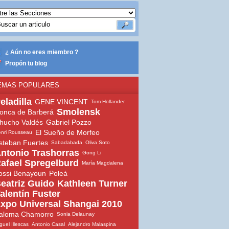
¿ Aún no eres miembro ?
Propón tu blog
EMAS POPULARES
eladilla
GENE VINCENT
Tom Hollander
Smolensk
onca de Barberá
hucho Valdés
Gabriel Pozzo
El Sueño de Morfeo
nri Rousseau
steban Fuertes
Sabadabada
Oliva Soto
ntonio Trashorras
Gong Li
afael Spregelburd
María Magdalena
ossi Benayoun
Poleá
eatriz Guido
Kathleen Turner
alentín Fuster
xpo Universal Shangai 2010
aloma Chamorro
Sonia Delaunay
guel Illescas
Antonio Casal
Alejandro Malaspina