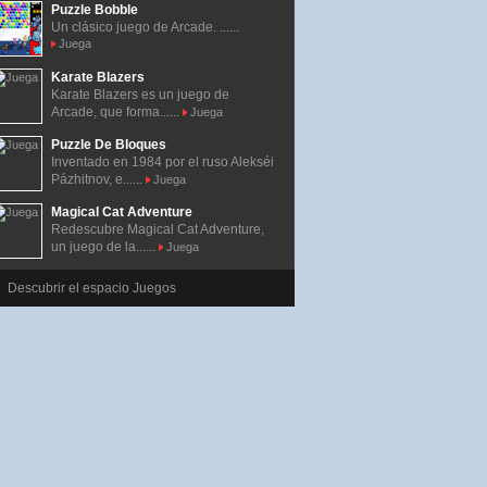
Puzzle Bobble
Un clásico juego de Arcade. ......
Juega
Karate Blazers
Karate Blazers es un juego de
Arcade, que forma......
Juega
Puzzle De Bloques
Inventado en 1984 por el ruso Alekséi
Pázhitnov, e......
Juega
Magical Cat Adventure
Redescubre Magical Cat Adventure,
un juego de la......
Juega
Descubrir el espacio Juegos