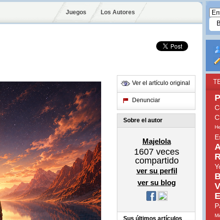
Juegos
Los Autores
T
Ver el artículo original
P
Denunciar
C
C
Sobre el autor
He
E
Majelola
A
1607
veces
R
compartido
Y
ver su perfil
B
ver su blog
V
E
P
Mi
Sus últimos artículos