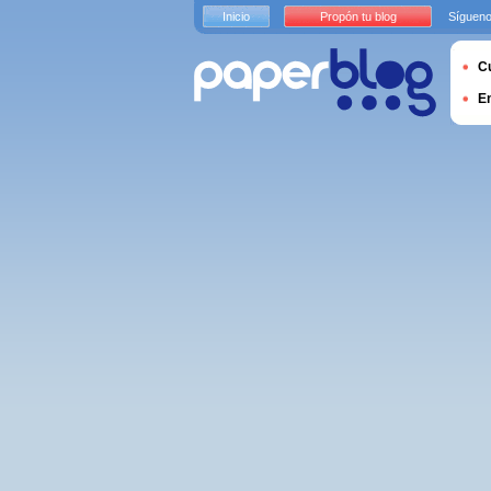
Inicio
Propón tu blog
Sígueno
Cu
E