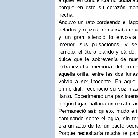
a quien en conciencia no podía ab
porque en esto su corazón man
hecha.
Anduvo un rato bordeando el lago
pelados y rojizos, remansaban sus
y un gran silencio lo envolví
interior, sus pulsaciones, y s
remoto: el útero blando y cálido,
dulce que le sobrevenía de nu
extrañeza.La memoria del prime
aquella orilla, entre las dos luna
volvía a ser inocente. En aquel
primordial, reconoció su voz más
llanto. Experimentó una paz inte
ningún lugar, hallaría un retrato ta
Permaneció así: quieto, mudo e i
caminando sobre el agua, sin t
era un acto de fe, un pacto secr
Porque necesitaría mucha fe par