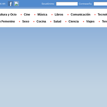
s en
Seudónimo
Contraseña
ltura y Ocio
Cine
Música
Libros
Comunicación
Tecnol
n Femenino
Sexo
Cocina
Salud
Ciencia
Viajes
Ten