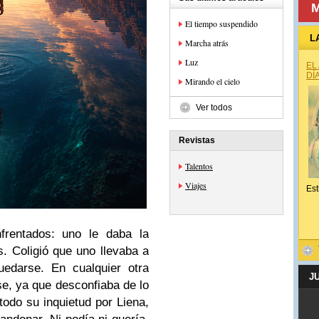
M
El tiempo suspendido
L
Marcha atrás
Luz
EL
DÍ
Mirando el cielo
Ver todos
Revistas
Talentos
Viajes
Est
frentados: uno le daba la
s. Coligió que uno llevaba a
uedarse. En cualquier otra
J
se, ya que desconfiaba de lo
todo su inquietud por Liena,