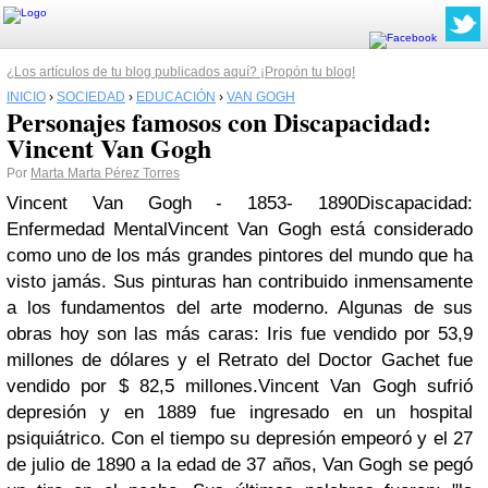
¿Los artículos de tu blog publicados aquí? ¡Propón tu blog!
INICIO
›
SOCIEDAD
›
EDUCACIÓN
›
VAN GOGH
Personajes famosos con Discapacidad:
Vincent Van Gogh
Por
Marta Marta Pérez Torres
Vincent Van Gogh - 1853- 1890
Discapacidad
:
Enfermedad MentalVincent Van Gogh está considerado
como uno de los más grandes pintores del mundo que ha
visto jamás. Sus pinturas han contribuido inmensamente
a los fundamentos del arte moderno. Algunas de sus
obras hoy son las más caras: Iris fue vendido por 53,9
millones de dólares y el Retrato del Doctor Gachet fue
vendido por $ 82,5 millones.Vincent Van Gogh sufrió
depresión y en 1889 fue ingresado en un hospital
psiquiátrico. Con el tiempo su depresión empeoró y el 27
de julio de 1890 a la edad de 37 años, Van Gogh se pegó