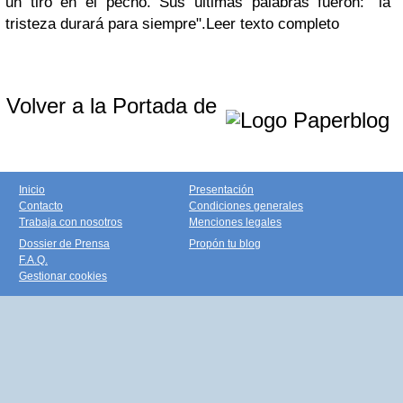
un tiro en el pecho. Sus últimas palabras fueron: "la
tristeza durará para siempre".Leer texto completo
Volver a la Portada de
Inicio
Presentación
Contacto
Condiciones generales
Trabaja con nosotros
Menciones legales
Dossier de Prensa
Propón tu blog
F.A.Q.
Gestionar cookies