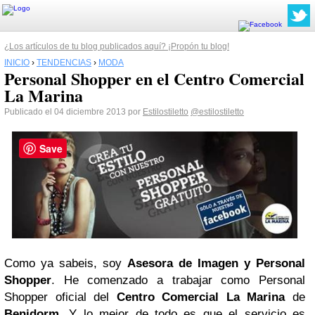
¿Los artículos de tu blog publicados aquí? ¡Propón tu blog!
INICIO
›
TENDENCIAS
›
MODA
Personal Shopper en el Centro Comercial
La Marina
Publicado el 04 diciembre 2013 por
Estilostiletto
@estilostiletto
Save
Como ya sabeis, soy
Asesora de Imagen y Personal
Shopper
. He comenzado a trabajar como
Personal
Shopper oficial del
Centro Comercial La Marina
de
Benidorm
. Y lo mejor de todo es que el servicio es