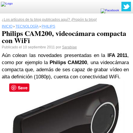
¿Los artículos de tu blog publicados aquí? ¡Propón tu blog!
INICIO
›
TECNOLOGÍA
›
PHILIPS
Philips CAM200, videocámara compacta
con WiFi
Publicado el 10 septiembre 2011 por
Sarabiae
Aún colean las novedades presentadas en la
IFA 2011
,
como por ejemplo la
Philips
CAM200
, una videocámara
compacta que, además de ses capaz de grabar vídeo en
alta definición (1080p), cuenta con conectividad WiFi.
Save