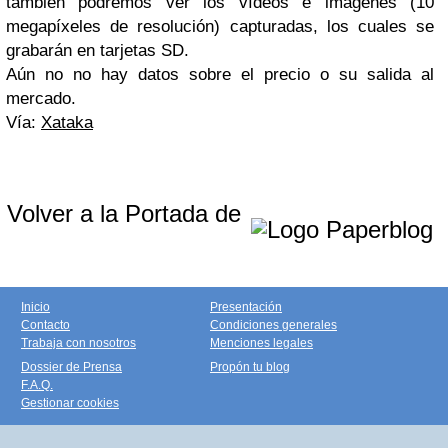
también podremos ver los vídeos e imágenes (10
megapíxeles de resolución) capturadas, los cuales se
grabarán en tarjetas SD.
Aún no no hay datos sobre el precio o su salida al
mercado.
Vía:
Xataka
Volver a la Portada de
Inicio
Presentación
Contacto
Condiciones generales
Trabaja con nosotros
Menciones legales
Dossier de Prensa
Propón tu blog
F.A.Q.
Gestionar cookies