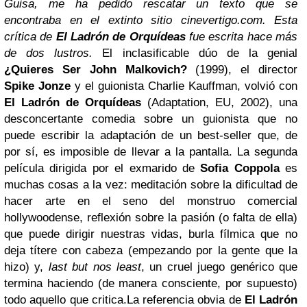
Guisa, me ha pedido rescatar un texto que se
encontraba en el extinto sitio cinevertigo.com. Esta
crítica de
El Ladrón de Orquídeas
fue escrita hace más
de dos lustros.
El inclasificable dúo de la genial
¿Quieres Ser John Malkovich?
(1999), el director
Spike Jonze
y el guionista Charlie Kauffman, volvió con
El Ladrón de Orquídeas
(Adaptation, EU, 2002), una
desconcertante comedia sobre un guionista que no
puede escribir la adaptación de un best-seller que, de
por sí, es imposible de llevar a la pantalla. La segunda
película dirigida por el exmarido de
Sofia Coppola
es
muchas cosas a la vez: meditación sobre la dificultad de
hacer arte en el seno del monstruo comercial
hollywoodense, reflexión sobre la pasión (o falta de ella)
que puede dirigir nuestras vidas, burla fílmica que no
deja títere con cabeza (empezando por la gente que la
hizo) y,
last but nos least
, un cruel juego genérico que
termina haciendo (de manera consciente, por supuesto)
todo aquello que critica.
La referencia obvia de
El Ladrón