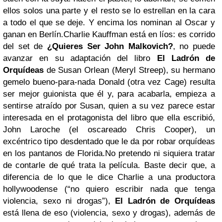
ellos solos una parte y el resto se lo estrellan en la cara
a todo el que se deje. Y encima los nominan al Oscar y
ganan en Berlín.Charlie Kauffman está en líos: es corrido
del set de
¿Quieres Ser John Malkovich?
, no puede
avanzar en su adaptación del libro
El Ladrón de
Orquídeas
de Susan Orlean (Meryl Streep), su hermano
gemelo bueno-para-nada Donald (otra vez Cage) resulta
ser mejor guionista que él y, para acabarla, empieza a
sentirse atraído por Susan, quien a su vez parece estar
interesada en el protagonista del libro que ella escribió,
John Laroche (el oscareado Chris Cooper), un
excéntrico tipo desdentado que le da por robar orquídeas
en los pantanos de Florida.No pretendo ni siquiera tratar
de contarle de qué trata la película. Baste decir que, a
diferencia de lo que le dice Charlie a una productora
hollywoodense (“no quiero escribir nada que tenga
violencia, sexo ni drogas”),
El Ladrón de Orquídeas
está llena de eso (violencia, sexo y drogas), además de