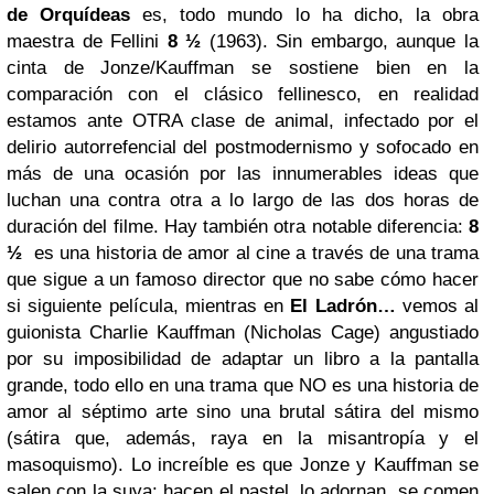
de Orquídeas
es, todo mundo lo ha dicho, la obra
maestra de Fellini
8 ½
(1963). Sin embargo, aunque la
cinta de Jonze/Kauffman se sostiene bien en la
comparación con el clásico fellinesco, en realidad
estamos ante OTRA clase de animal, infectado por el
delirio autorrefencial del postmodernismo y sofocado en
más de una ocasión por las innumerables ideas que
luchan una contra otra a lo largo de las dos horas de
duración del filme. Hay también otra notable diferencia:
8
½
es una historia de amor al cine a través de una trama
que sigue a un famoso director que no sabe cómo hacer
si siguiente película, mientras en
El Ladrón…
vemos al
guionista Charlie Kauffman (Nicholas Cage) angustiado
por su imposibilidad de adaptar un libro a la pantalla
grande, todo ello en una trama que NO es una historia de
amor al séptimo arte sino una brutal sátira del mismo
(sátira que, además, raya en la misantropía y el
masoquismo). Lo increíble es que Jonze y Kauffman se
salen con la suya: hacen el pastel, lo adornan, se comen