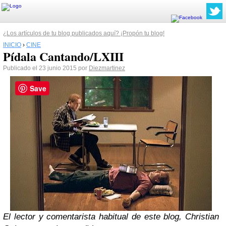
¿Los artículos de tu blog publicados aquí? ¡Propón tu blog!
INICIO
›
CINE
Pídala Cantando/LXIII
Publicado el 23 junio 2015 por
Diezmartinez
Save
El lector y comentarista habitual de este blog, Christian