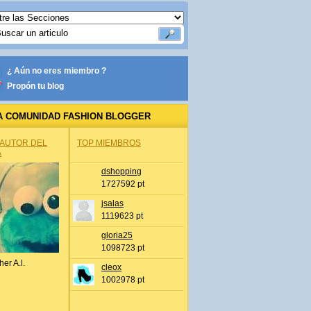
¿ Aún no eres miembro ?
Propón tu blog
A COMUNIDAD FASHION BLOGGER
 AUTOR DEL
TOP MIEMBROS
A
dshopping
1727592 pt
jsalas
1119623 pt
gloria25
1098723 pt
her A.l.
cleox
1002978 pt