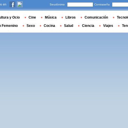
s en
Seudónimo
Contraseña
ltura y Ocio
Cine
Música
Libros
Comunicación
Tecnol
n Femenino
Sexo
Cocina
Salud
Ciencia
Viajes
Ten