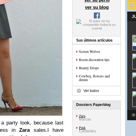
ver su blog
J
Sus últimos artículos
Screen Wolves
Room decoration tips
Beauty Drops
Cowboy, flowers and
denim
Ver todos
Dossiers Paperblog
Zara
Marcas
a party look, because last
Pink
dress in
Zara
sales.
I have
Cantantes