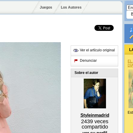
Juegos
Los Autores
L
Ver el artículo original
Denunciar
EL
DÍ
Sobre el autor
Est
Styleinmadrid
2439
veces
compartido
ver su perfil