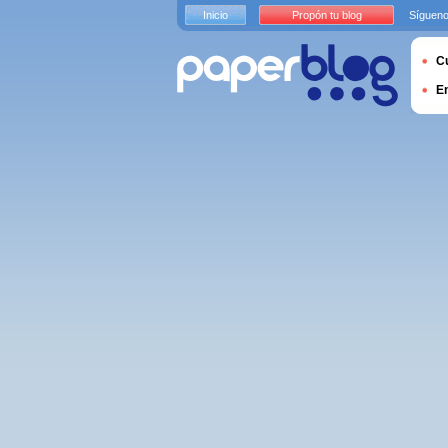
Inicio
Propón tu blog
Sígueno
Cu
E