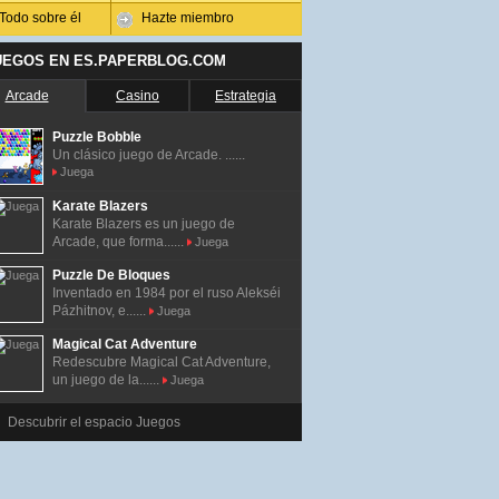
Todo sobre él
Hazte miembro
UEGOS EN ES.PAPERBLOG.COM
Arcade
Casino
Estrategia
Puzzle Bobble
Un clásico juego de Arcade. ......
Juega
Karate Blazers
Karate Blazers es un juego de
Arcade, que forma......
Juega
Puzzle De Bloques
Inventado en 1984 por el ruso Alekséi
Pázhitnov, e......
Juega
Magical Cat Adventure
Redescubre Magical Cat Adventure,
un juego de la......
Juega
Descubrir el espacio Juegos