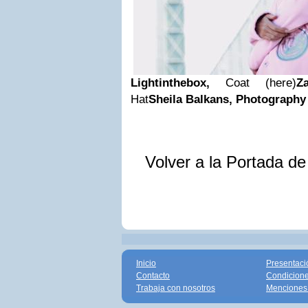
Lightinthebox,
Coat (here)
Za
Hat
Sheila Balkans, Photography
Volver a la Portada d
Inicio
Presentaci
Contacto
Condicione
Trabaja con nosotros
Menciones 