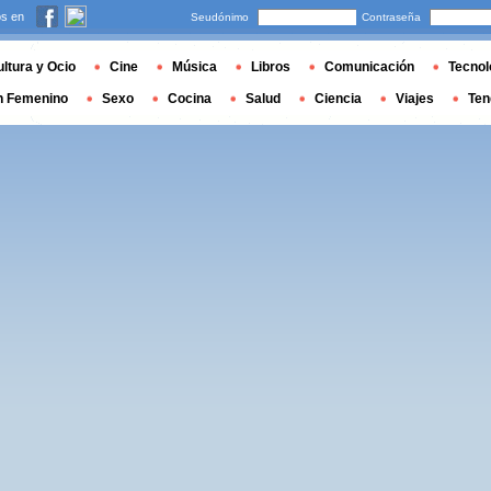
s en
Seudónimo
Contraseña
ltura y Ocio
Cine
Música
Libros
Comunicación
Tecnol
n Femenino
Sexo
Cocina
Salud
Ciencia
Viajes
Ten