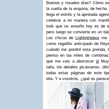
B
uenos y rosados días!! Cómo se
la vuelta de la esquina, de hecho
llega el estrés y la apretada agen
celebrar a mi manera con mantill
look que os enseño hoy es de e
pero luego se convierte en un bás
Los chicos de
Lightinthebox
me h
como regalillo anticipado de Rey
cuándo me pondré esta prenda, le
pienso en las miles de combinaci
que me vais a aborrecer jjj Muy
talla, los detalles picasianos; ú
todas estas páginas de este tip
ella. Y a vosotros, ¿qué os parec