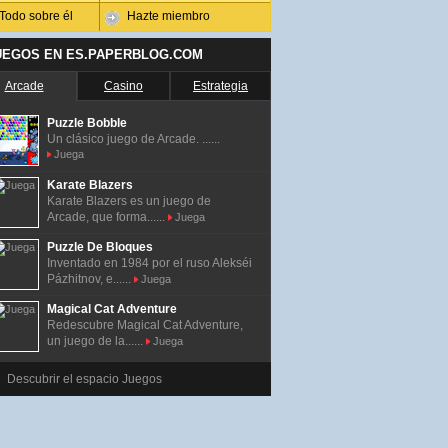
Todo sobre él
Hazte miembro
UEGOS EN ES.PAPERBLOG.COM
Arcade
Casino
Estrategia
Puzzle Bobble
Un clásico juego de Arcade. ......
Juega
Karate Blazers
Karate Blazers es un juego de
Arcade, que forma......
Juega
Puzzle De Bloques
Inventado en 1984 por el ruso Alekséi
Pázhitnov, e......
Juega
Magical Cat Adventure
Redescubre Magical Cat Adventure,
un juego de la......
Juega
Descubrir el espacio Juegos