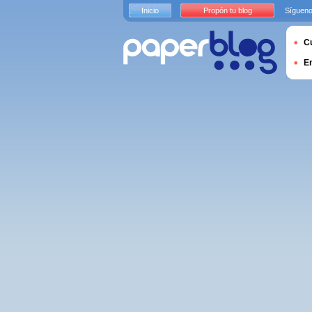
Inicio
Propón tu blog
Sígueno
Cu
E