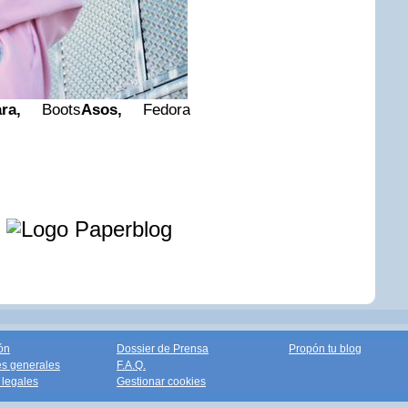
ra,
Boots
Asos,
Fedora
e
ón
Dossier de Prensa
Propón tu blog
s generales
F.A.Q.
legales
Gestionar cookies