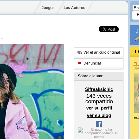
Juegos
Los Autores
ic
L
Ver el artículo original
Denunciar
EL
DÍ
Sobre el autor
Sifreaksichic
143
veces
compartido
ver su perfil
ver su blog
Est