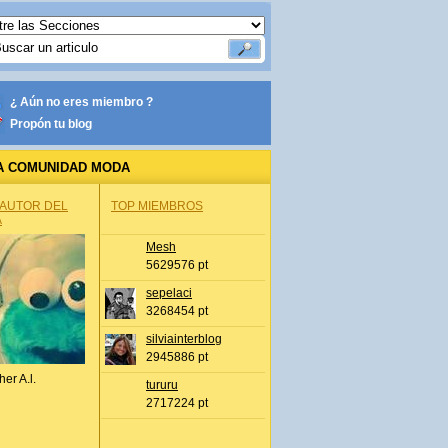
¿ Aún no eres miembro ?
Propón tu blog
A COMUNIDAD MODA
 AUTOR DEL
TOP MIEMBROS
A
Mesh
5629576 pt
sepelaci
3268454 pt
silviainterblog
2945886 pt
her A.l.
tururu
2717224 pt