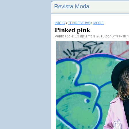
Revista Moda
INICIO
›
TENDENCIAS
›
MODA
Pinked pink
Publicado el 13 diciembre 2016 por
Sifreaksich