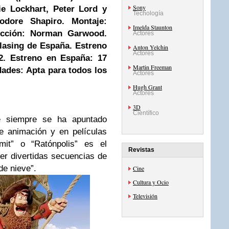
Sony
ie Lockhart, Peter Lord y
Tecnología
eodore Shapiro.
Montaje:
Imelda Staunton
ucción: Norman Garwood.
Actores
lasing de España.
Estreno
Anton Yelchin
Actores
12.
Estreno en España: 17
Martin Freeman
dades: Apta para todos los
Actores
Hugh Grant
Actores
3D
Científico
e siempre se ha apuntado
e animación y en películas
it” o “Ratónpolis” es el
Revistas
er divertidas secuencias de
de nieve”.
Cine
Cultura y Ocio
Televisión