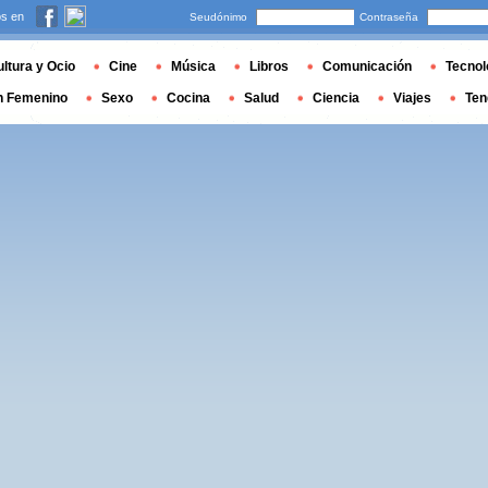
s en
Seudónimo
Contraseña
ltura y Ocio
Cine
Música
Libros
Comunicación
Tecnol
n Femenino
Sexo
Cocina
Salud
Ciencia
Viajes
Ten