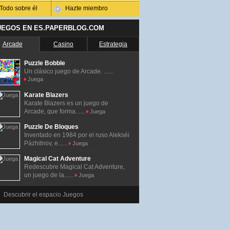
Todo sobre él
Hazte miembro
UEGOS EN ES.PAPERBLOG.COM
Arcade
Casino
Estrategia
Puzzle Bobble
Un clásico juego de Arcade. ......
Juega
Karate Blazers
Karate Blazers es un juego de
Arcade, que forma......
Juega
Puzzle De Bloques
Inventado en 1984 por el ruso Alekséi
Pázhitnov, e......
Juega
Magical Cat Adventure
Redescubre Magical Cat Adventure,
un juego de la......
Juega
Descubrir el espacio Juegos