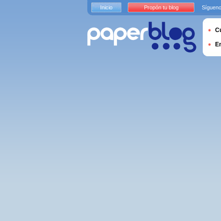
Inicio
Propón tu blog
Sígueno
Cu
E