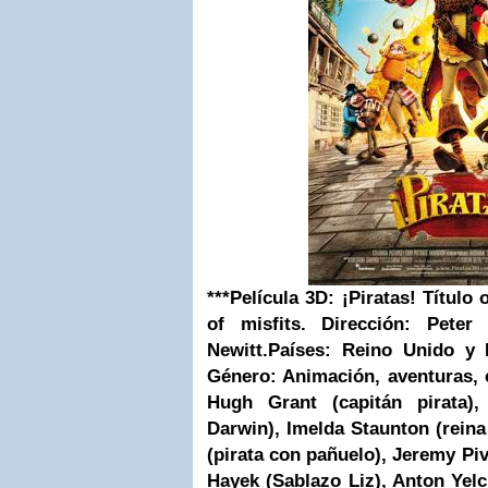
***
Película 3D: ¡Piratas!
Título 
of misfits.
Dirección: Peter
Newitt.
Países: Reino Unido 
Género: Animación, aventuras,
Hugh Grant
(capitán pirata)
Darwin),
Imelda Staunton
(reina
(pirata con pañuelo), Jeremy Pi
Hayek
(Sablazo Liz),
Anton Yelc