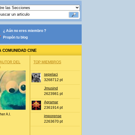
¿ Aún no eres miembro ?
Propón tu blog
A COMUNIDAD CINE
 AUTOR DEL
TOP MIEMBROS
A
sepelaci
3268712 pt
Jmusind
2623981 pt
Agramar
2361914 pt
her A.l.
jmporense
2263670 pt