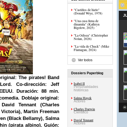
"Castillos de hielo"
(Donald Wrye, 1978)
J
"Una casa llena de
dinamita" (Kathryn
Bigelow, 2025)
"La Odisea" (Christopher
Nolan, 2026)
"La vida de Chuck" (Mike
Flamagan, 2024)
Ver todos
Dossiers Paperblog
original: The pirates! Band
Isabel II
 Lord.
Co-dirección: Jeff
Personalidades
históricas
y EEUU.
Duración: 88 min.
 comedia.
Doblaje original:
Salma Hayek
Actores
,
David Tennant
(Charles
Charles Darwin
 Victoria),
Martin Freeman
Científico
ven (Black Bellamy),
Salma
David Tennant
Actores
hin
(pirata albino).
Guión: