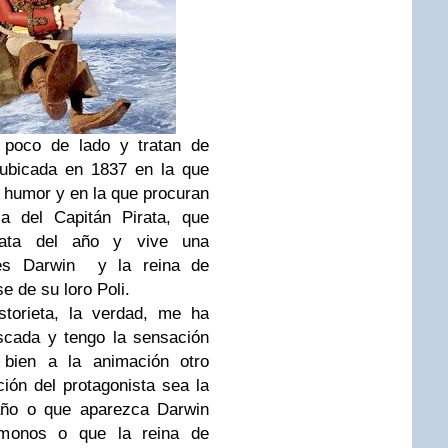
 poco de lado y tratan de
s ubicada en 1837 en la que
 humor y en la que procuran
la del Capitán Pirata, que
irata del año y vive una
es Darwin
y la reina de
e de su loro Poli.
torieta, la verdad, me ha
scada y tengo la sensación
bien a la animación otro
ión del protagonista sea la
 año o que aparezca Darwin
 monos o que la reina de