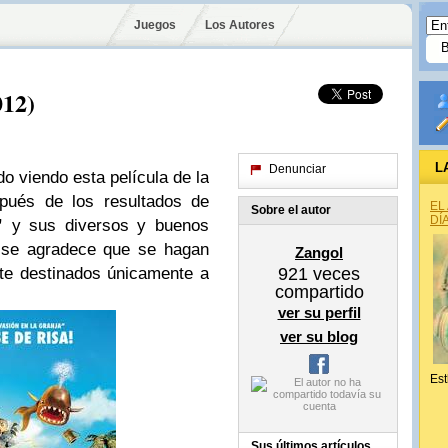
Juegos
Los Autores
012)
L
Denunciar
do viendo esta película de la
spués de los resultados de
EL
Sobre el autor
DÍ
”
y sus diversos y buenos
 se agradece que se hagan
Zangol
te destinados únicamente a
921
veces
compartido
ver su perfil
ver su blog
Est
Sus últimos artículos