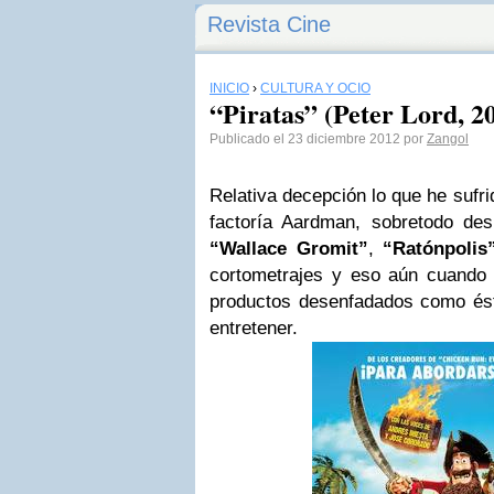
Revista Cine
INICIO
›
CULTURA Y OCIO
“Piratas” (Peter Lord, 2
Publicado el 23 diciembre 2012 por
Zangol
Relativa decepción lo que he sufri
factoría Aardman, sobretodo de
“Wallace Gromit”
,
“Ratónpolis
cortometrajes y eso aún cuando
productos desenfadados como és
entretener.