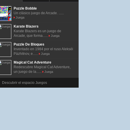
Puzzle Bobble
Un clásico juego de Arcade. ......
Juega
Karate Blazers
Karate Blazers es un juego de
Arcade, que forma......
Juega
Puzzle De Bloques
Inventado en 1984 por el ruso Alekséi
Pázhitnov, e......
Juega
Magical Cat Adventure
Redescubre Magical Cat Adventure,
un juego de la......
Juega
Descubrir el espacio Juegos