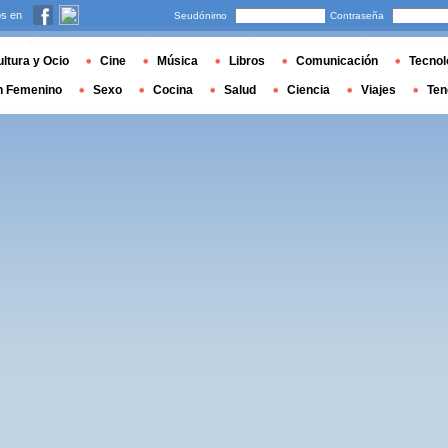
s en
Seudónimo
Contraseña
ltura y Ocio
Cine
Música
Libros
Comunicación
Tecnol
n Femenino
Sexo
Cocina
Salud
Ciencia
Viajes
Ten