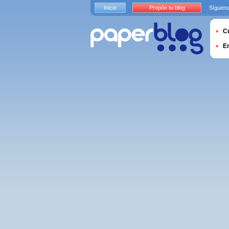
Inicio
Propón tu blog
Sígueno
Cu
E