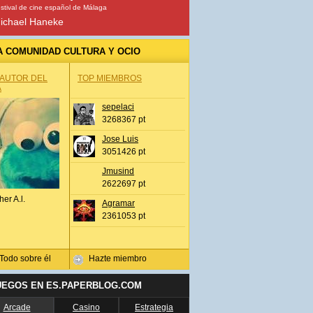
stival de cine español de Málaga
ichael Haneke
A COMUNIDAD CULTURA Y OCIO
 AUTOR DEL
TOP MIEMBROS
A
sepelaci
3268367 pt
Jose Luis
3051426 pt
Jmusind
2622697 pt
her A.l.
Agramar
2361053 pt
Todo sobre él
Hazte miembro
UEGOS EN ES.PAPERBLOG.COM
Arcade
Casino
Estrategia