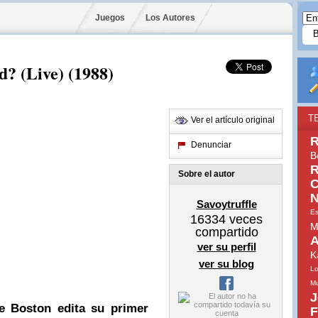
Juegos
Los Autores
d? (Live) (1988)
T
Ver el artículo original
R
Denunciar
B
R
Sobre el autor
C
N
Savoytruffle
Es
16334
veces
M
compartido
A
ver su perfil
K
ver su blog
Lo
Mu
J
de
Boston
edita su primer
F