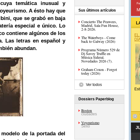
 cuya temática inusual y
Fe
M
oyeurismo
. A ésto hay que
Sus últimos artículos
bini, que se grabó en baja
Concierto The Peawees,
L
atería especial e único. Lo
Madrid, Sala Fun House,
2-8-2026.
co contiene algúnos de los
EL
The Waterboys - Come
DÍ
. Las letras en español y
back to Galway (2026)
ambién abundan.
Programa Número 529 de
Dj Savoy Truffle en
Música Sideral.
Novedades 2026 (7).
Graham Coxon - Forgot
today (2026)
Ver todos
Est
Dossiers Paperblog
Boston
ciudades
Voyeurismo
Sexo
J
modelo de la portada del