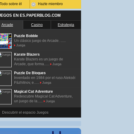
Todo sobre él
Hazte miembro
UEGOS EN ES.PAPERBLOG.COM
Arcade
Casino
Estrategia
Puzzle Bobble
Un clásico juego de Arcade. ......
Juega
Karate Blazers
Karate Blazers es un juego de
Arcade, que forma......
Juega
Puzzle De Bloques
Inventado en 1984 por el ruso Alekséi
Pázhitnov, e......
Juega
Magical Cat Adventure
Redescubre Magical Cat Adventure,
un juego de la......
Juega
Descubrir el espacio Juegos