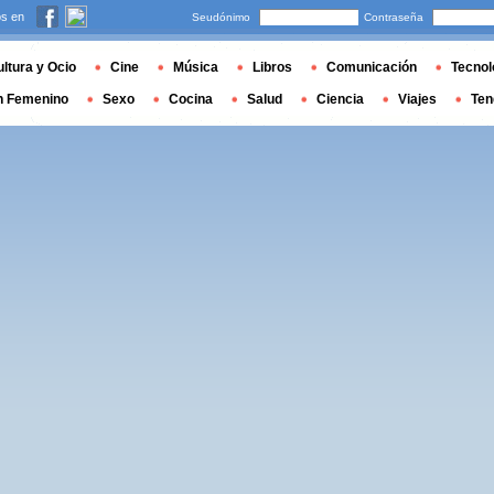
s en
Seudónimo
Contraseña
ltura y Ocio
Cine
Música
Libros
Comunicación
Tecnol
n Femenino
Sexo
Cocina
Salud
Ciencia
Viajes
Ten