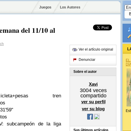
Juegos
Los Autores
emana del 11/10 al
uch
L
Ver el artículo original
Denunciar
EL
DÍ
Sobre el autor
Xavi
3004
veces
compartido
eta+pesas tren
ver su perfil
tos
ver su blog
31'59"
Est
ntos
V: subcampeón de la liga
Sus últimos artículos