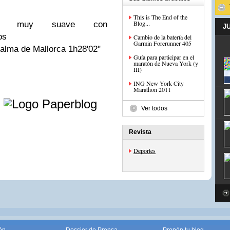
This is The End of the
Blog...
je muy suave con
J
os
Cambio de la batería del
Garmin Forerunner 405
alma de Mallorca 1h28'02"
Guía para participar en el
maratón de Nueva York (y
III)
ING New York City
Marathon 2011
e
Ver todos
Revista
Deportes