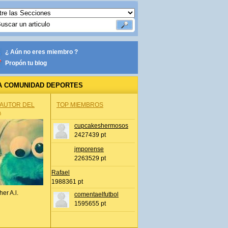
¿ Aún no eres miembro ?
Propón tu blog
A COMUNIDAD DEPORTES
 AUTOR DEL
TOP MIEMBROS
A
cupcakeshermosos
2427439 pt
jmporense
2263529 pt
Rafael
1988361 pt
her A.l.
comentaelfutbol
1595655 pt