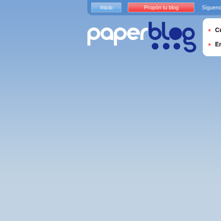
Inicio
Propón tu blog
Sígueno
Cu
E