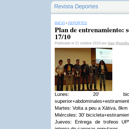
Revista Deportes
INICIO
›
DEPORTES
Plan de entrenamiento: s
17/10
Publicado el 21 octubre 2010 por
Xavi
@xavill
Lunes: 20' bicicl
superior+abdominales+estiramien
Martes: Volta a peu a Xàtiva, 8km 
Miércoles: 30' bicicleta+estiramie
Jueves: Entrega de trofeos UP
interna de carreras populares