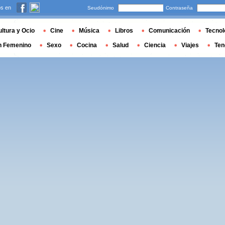
s en
Seudónimo
Contraseña
ltura y Ocio
Cine
Música
Libros
Comunicación
Tecnol
n Femenino
Sexo
Cocina
Salud
Ciencia
Viajes
Ten