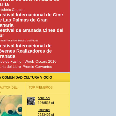
arifa
rédéric Chopin
estival Internacional de Cine
e Las Palmas de Gran
anaria
estival de Granada Cines del
ur
man Polanski
Museo del Prado
estival Internacional de
óvenes Realizadores de
ranada
ibeles Fashion Week
Oscars 2010
eria del Libro
Premio Cervantes
A COMUNIDAD CULTURA Y OCIO
 AUTOR DEL
TOP MIEMBROS
A
sepelaci
3268535 pt
Jmusind
2623405 pt