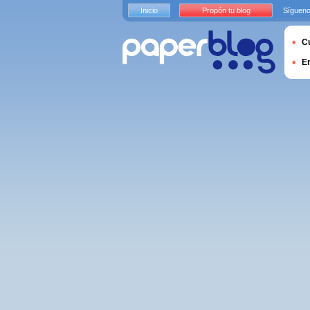
Inicio
Propón tu blog
Sígueno
Cu
E