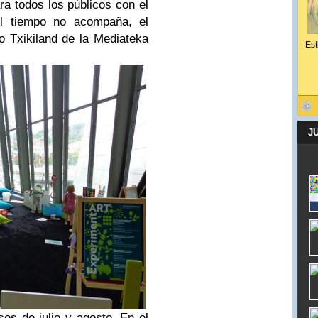
ra todos los públicos con el
 el tiempo no acompaña, el
io Txikiland de la Mediateka
Est
J
es de julio y agosto. En el