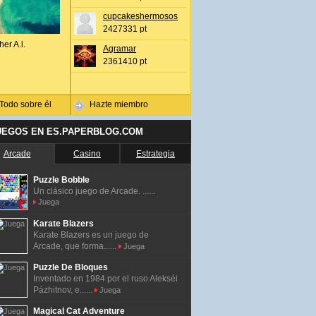
cupcakeshermosos
2427331 pt
her A.l.
Agramar
2361410 pt
Todo sobre él
Hazte miembro
UEGOS EN ES.PAPERBLOG.COM
Arcade
Casino
Estrategia
Puzzle Bobble
Un clásico juego de Arcade. ......
Juega
Karate Blazers
Karate Blazers es un juego de
Arcade, que forma......
Juega
Puzzle De Bloques
Inventado en 1984 por el ruso Alekséi
Pázhitnov, e......
Juega
Magical Cat Adventure