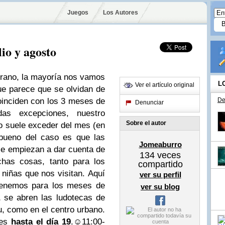
Juegos
Los Autores
lio y agosto
erano, la mayoría nos vamos
L
Ver el artículo original
e parece que se olvidan de
oinciden con los 3 meses de
De
Denunciar
as excepciones, nuestro
Sobre el autor
o suele exceder del mes (en
bueno del caso es que las
Jomeaburro
se empiezan a dar cuenta de
134
veces
has cosas, tanto para los
compartido
 niñas que nos visitan.
Aquí
ver su perfil
 tenemos para los meses de
ver su blog
a
se abren las
ludotecas
de
u, como en el centro urbano.
nes
hasta el día 19
.
☺
11:00-