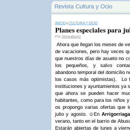
Revista Cultura y Ocio
INICIO
›
CULTURA Y OCIO
Planes especiales para ju
Por
Jomeaburro
Ahora que llegan los meses de v
de vacaciones, pero hay veces qu
que nuestros días de asueto no c
los pequeños, y salvo contad
abandono temporal del domicilio n
los casos más optimistas).
Lo 
instituciones y ayuntamientos ya 
que ahora se pueden hacer muc
habitantes, como para los niños y
os propongo varias ofertas que
julio y agosto.
☺En
Arrigorriag
verano, tanto en el barrio de Abus
Estarán abiertas de lunes a vier