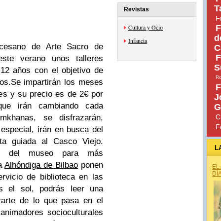
T
Revistas
F
Cultura y Ocio
F
d
Infancia
cesano de Arte Sacro de
C
F
este verano unos
talleres
S
 12 años con el objetivo de
Ro
os.
Se impartirán los meses
F
nes y su precio es de 2€ por
J
 que irán cambiando cada
G
khanas, se disfrazarán,
C
F
 especial, irán en busca del
ita guiada al Casco Viejo.
L
ce del museo para más
a
Alhóndiga de Bilbao
ponen
EL
DÍ
ervicio de biblioteca
en las
s el sol, podrás leer una
rarte de lo que pasa en el
nimadores socioculturales