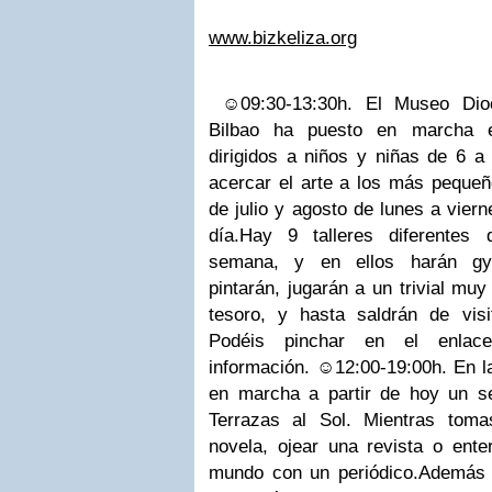
www.bizkeliza.org
☺
09:30-13:30h
.
El Museo Dio
Bilbao
ha puesto en marcha 
dirigidos a niños y niñas de 6 a
acercar el arte a los más pequeñ
de julio y agosto de lunes a vier
día.
Hay 9 talleres diferentes
semana, y en ellos harán gym
pintarán, jugarán a un trivial muy
tesoro, y hasta saldrán de vis
Podéis pinchar en el enla
información.
☺
12:00-19:00h.
En l
en marcha a partir de hoy un
s
Terrazas al Sol. Mientras toma
novela, ojear una revista o ente
mundo con un periódico.
Además a