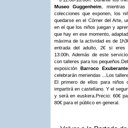
Museo Guggenhe
im
, mientras 
colecciones que exponen, los n
quedarse en el
Córner del Arte
, u
en el que los niños juegan y apre
que hay en ese momento, adaptad
máxima de la actividad es de 1h30
entrada del adulto, 2€ si eres
13:00h
. Además de este servici
con
talleres
para los pequeños.
Del
exposición
Barroco Exuberante
celebrarán meriendas ...
Los taller
El primero de ellos para niños
impartirá en castellano. Y el seg
y será en euskera.
Precio: 60€ pa
80€ para el público en general.