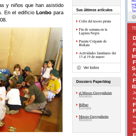
as y niños que han asistido
Sus últimos artículos
.
En el edificio
Lonbo
para
008.
Cofre del tesoro pirata
T
Fin de semana en la
Laguna Negra
D
Puente Colgante de
A
Bizkaia
F
Actividades familiares del
I
13 al 19 de marzo
F
S
Ver todos
A
F
Dossiers Paperblog
I
el Museo Guggenheim
J
Museos
Fe
F
Bilbao
Europa
F
Museo Guggenheim
Ma
Museos
Ne
Or
F