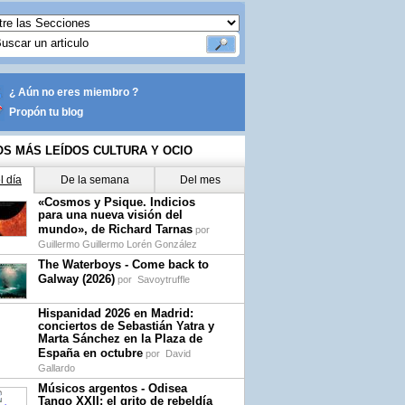
¿ Aún no eres miembro ?
Propón tu blog
OS MÁS LEÍDOS CULTURA Y OCIO
l día
De la semana
Del mes
«Cosmos y Psique. Indicios
para una nueva visión del
mundo», de Richard Tarnas
por
Guillermo Guillermo Lorén González
The Waterboys - Come back to
Galway (2026)
por
Savoytruffle
Hispanidad 2026 en Madrid:
conciertos de Sebastián Yatra y
Marta Sánchez en la Plaza de
España en octubre
por
David
Gallardo
Músicos argentos - Odisea
Tango XXII: el grito de rebeldía