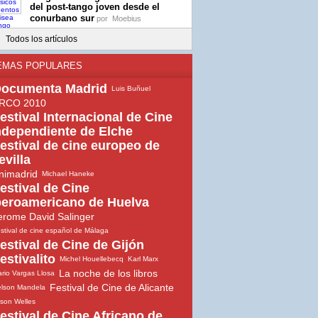
del post-tango joven desde el
conurbano sur
por
Moebius
Todos los artículos
EMAS POPULARES
ocumenta Madrid
Luis Buñuel
RCO 2010
estival Internacional de Cine
ndependiente de Elche
estival de cine europeo de
evilla
nimadrid
Michael Haneke
estival de Cine
beroamericano de Huelva
erome David Salinger
stival de cine español de Málaga
estival de Cine de Gijón
estivalito
Michel Houellebecq
Karl Marx
La noche de los libros
rio Vargas Llosa
Festival de Cine de Alicante
lson Mandela
son Welles
estival de Cine Africano de