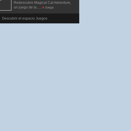
Redescubre Magical Cat Adventure,
un juego de la......
Juega
Descubrir el espacio Juegos