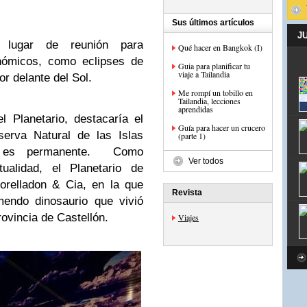
Sus últimos artículos
J
 lugar de reunión para
Qué hacer en Bangkok (I)
nómicos, como eclipses de
Guia para planificar tu
viaje a Tailandia
or delante del Sol.
Me rompí un tobillo en
Tailandia, lecciones
aprendidas
 Planetario, destacaría el
Guía para hacer un crucero
serva Natural de las Islas
(parte 1)
ón es permanente. Como
Ver todos
tualidad, el Planetario de
orelladon & Cia, en la que
Revista
endo dinosaurio que vivió
ovincia de Castellón.
Viajes