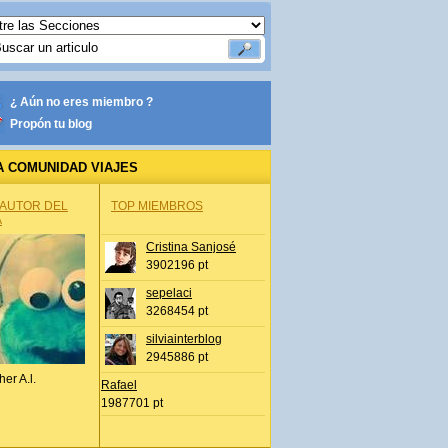
¿ Aún no eres miembro ?
Propón tu blog
A COMUNIDAD VIAJES
 AUTOR DEL
TOP MIEMBROS
A
Cristina Sanjosé
3902196 pt
sepelaci
3268454 pt
silviainterblog
2945886 pt
her A.l.
Rafael
1987701 pt