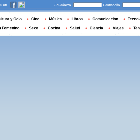
s en
Seudónimo
Contraseña
ltura y Ocio
Cine
Música
Libros
Comunicación
Tecnol
n Femenino
Sexo
Cocina
Salud
Ciencia
Viajes
Ten