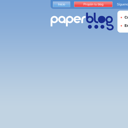
Inicio
Propón tu blog
Sígueno
Cu
E