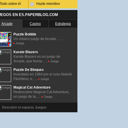
Todo sobre él
Hazte miembro
UEGOS EN ES.PAPERBLOG.COM
Arcade
Casino
Estrategia
Puzzle Bobble
Un clásico juego de Arcade. ......
Juega
Karate Blazers
Karate Blazers es un juego de
Arcade, que forma......
Juega
Puzzle De Bloques
Inventado en 1984 por el ruso Alekséi
Pázhitnov, e......
Juega
Magical Cat Adventure
Redescubre Magical Cat Adventure,
un juego de la......
Juega
Descubrir el espacio Juegos