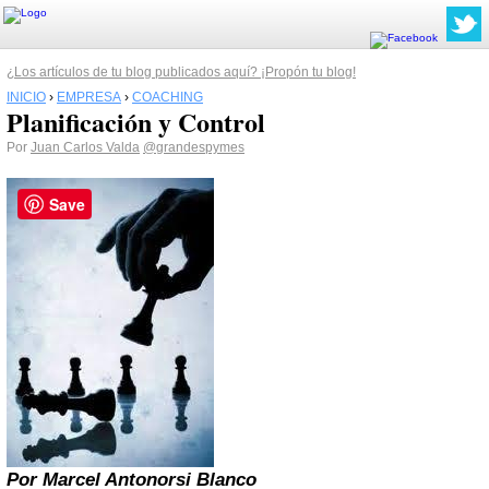
¿Los artículos de tu blog publicados aquí? ¡Propón tu blog!
INICIO
›
EMPRESA
›
COACHING
Planificación y Control
Por
Juan Carlos Valda
@grandespymes
Save
Por Marcel Antonorsi Blanco