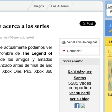
Juegos
Los Autores
acerca a las series
antos
@Generacionpixel
L
Ver el artículo original
ue actualmente podemos ver
Denunciar
EL
 nombre de
The Legend of
DÍ
 de los amigos y amados
Sobre el autor
lanzado antes de final de año
4, Xbox One, Ps3, Xbox 360
Raúl Vázquez
Santos
5581
veces
compartido
ver su perfil
Est
ver su blog