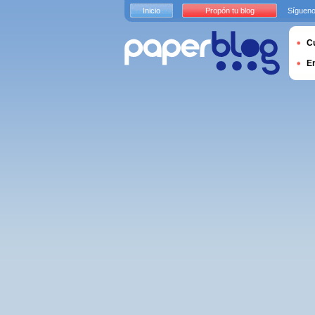
Inicio
Propón tu blog
Sígueno
Cu
E