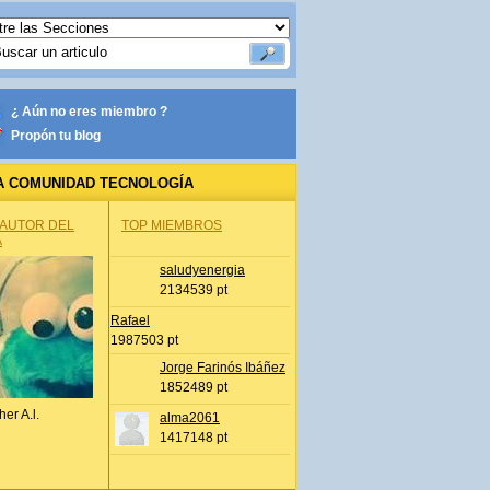
¿ Aún no eres miembro ?
Propón tu blog
A COMUNIDAD TECNOLOGÍA
 AUTOR DEL
TOP MIEMBROS
A
saludyenergia
2134539 pt
Rafael
1987503 pt
Jorge Farinós Ibáñez
1852489 pt
her A.l.
alma2061
1417148 pt