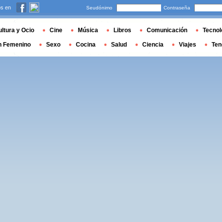
s en
Seudónimo
Contraseña
ltura y Ocio
Cine
Música
Libros
Comunicación
Tecnol
n Femenino
Sexo
Cocina
Salud
Ciencia
Viajes
Ten