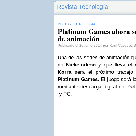
Revista Tecnología
INICIO
›
TECNOLOGÍA
Platinum Games ahora se 
de animación
Publicado el 26 junio 2014 por
Raúl Vázquez S
Una de las series de animación q
en
Nickelodeon
y que lleva el
Korra
será el próximo trabajo
Platinum Games
. El juego será 
mediante descarga digital en Ps
y PC.