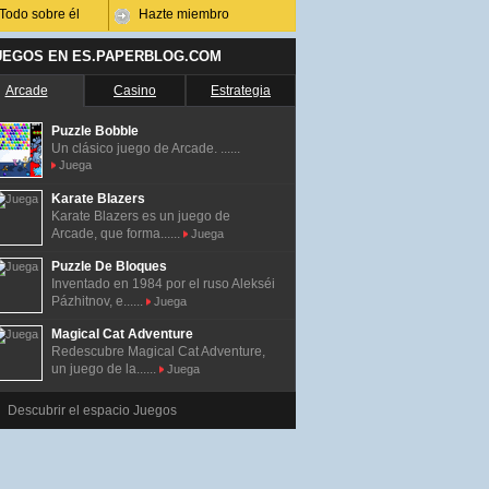
Todo sobre él
Hazte miembro
UEGOS EN ES.PAPERBLOG.COM
Arcade
Casino
Estrategia
Puzzle Bobble
Un clásico juego de Arcade. ......
Juega
Karate Blazers
Karate Blazers es un juego de
Arcade, que forma......
Juega
Puzzle De Bloques
Inventado en 1984 por el ruso Alekséi
Pázhitnov, e......
Juega
Magical Cat Adventure
Redescubre Magical Cat Adventure,
un juego de la......
Juega
Descubrir el espacio Juegos