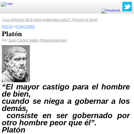
¿Los artículos de tu blog publicados aquí? ¡Propón tu blog!
INICIO
›
COACHING
Platón
Por
Juan Carlos Valda
@grandespymes
“El mayor castigo para el hombre
de bien,
cuando se niega a gobernar a los
demás,
consiste en ser gobernado por
otro hombre peor que él”.
Platón