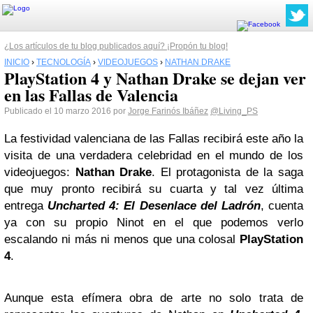
¿Los artículos de tu blog publicados aquí? ¡Propón tu blog!
INICIO
›
TECNOLOGÍA
›
VIDEOJUEGOS
›
NATHAN DRAKE
PlayStation 4 y Nathan Drake se dejan ver
en las Fallas de Valencia
Publicado el 10 marzo 2016 por
Jorge Farinós Ibáñez
@Living_PS
La festividad valenciana de las Fallas recibirá este año la
visita de una verdadera celebridad en el mundo de los
videojuegos:
Nathan Drake
. El protagonista de la saga
que muy pronto recibirá su cuarta y tal vez última
entrega
Uncharted 4: El Desenlace del Ladrón
, cuenta
ya con su propio Ninot en el que podemos verlo
escalando ni más ni menos que una colosal
PlayStation
4
.
Aunque esta efímera obra de arte no solo trata de