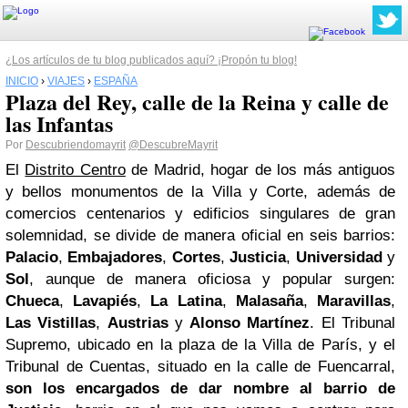
¿Los artículos de tu blog publicados aquí? ¡Propón tu blog!
INICIO
›
VIAJES
›
ESPAÑA
Plaza del Rey, calle de la Reina y calle de
las Infantas
Por
Descubriendomayrit
@DescubreMayrit
El
Distrito Centro
de Madrid, hogar de los más antiguos
y bellos monumentos de la Villa y Corte, además de
comercios centenarios y edificios singulares de gran
solemnidad, se divide de manera oficial en seis barrios:
Palacio
,
Embajadores
,
Cortes
,
Justicia
,
Universidad
y
Sol
, aunque de manera oficiosa y popular surgen:
Chueca
,
Lavapiés
,
La Latina
,
Malasaña
,
Maravillas
,
Las Vistillas
,
Austrias
y
Alonso Martínez
. El Tribunal
Supremo, ubicado en la plaza de la Villa de París, y el
Tribunal de Cuentas, situado en la calle de Fuencarral,
son los encargados de dar nombre al barrio de