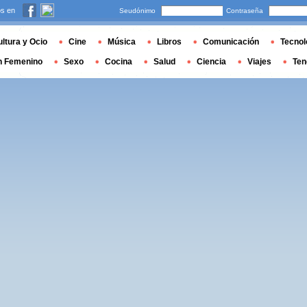
s en
Seudónimo
Contraseña
ltura y Ocio
Cine
Música
Libros
Comunicación
Tecnol
n Femenino
Sexo
Cocina
Salud
Ciencia
Viajes
Ten