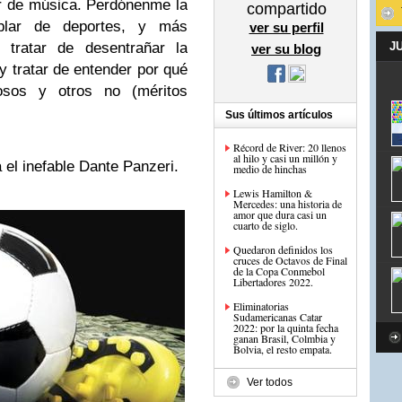
r de música. Perdónenme la
compartido
ablar de deportes, y más
ver su perfil
a tratar de desentrañar la
J
ver su blog
y tratar de entender por qué
osos y otros no (méritos
Sus últimos artículos
Récord de River: 20 llenos
al hilo y casi un millón y
 el inefable Dante Panzeri.
medio de hinchas
Lewis Hamilton &
Mercedes: una historia de
amor que dura casi un
cuarto de siglo.
Quedaron definidos los
cruces de Octavos de Final
de la Copa Conmebol
Libertadores 2022.
Eliminatorias
Sudamericanas Catar
2022: por la quinta fecha
ganan Brasil, Colmbia y
Bolvia, el resto empata.
Ver todos