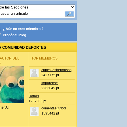
¿ Aún no eres miembro ?
Propón tu blog
A COMUNIDAD DEPORTES
 AUTOR DEL
TOP MIEMBROS
A
cupcakeshermosos
2427175 pt
jmporense
2263049 pt
Rafael
1987503 pt
her A.l.
comentaelfutbol
1595442 pt