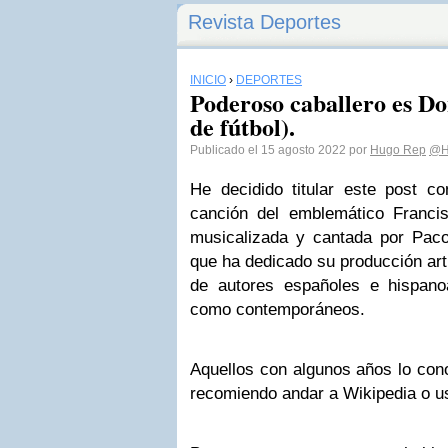
Revista Deportes
INICIO
›
DEPORTES
Poderoso caballero es D
de fútbol).
Publicado el 15 agosto 2022 por
Hugo Rep
@H
He decidido titular este post c
canción del emblemático Franci
musicalizada y cantada por Paco
que ha dedicado su producción art
de autores españoles e hispano
como contemporáneos.
Aquellos con algunos años lo con
recomiendo andar a Wikipedia o us