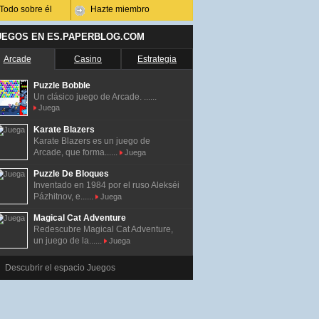
Todo sobre él
Hazte miembro
UEGOS EN ES.PAPERBLOG.COM
Arcade
Casino
Estrategia
Puzzle Bobble
Un clásico juego de Arcade. ......
Juega
Karate Blazers
Karate Blazers es un juego de
Arcade, que forma......
Juega
Puzzle De Bloques
Inventado en 1984 por el ruso Alekséi
Pázhitnov, e......
Juega
Magical Cat Adventure
Redescubre Magical Cat Adventure,
un juego de la......
Juega
Descubrir el espacio Juegos