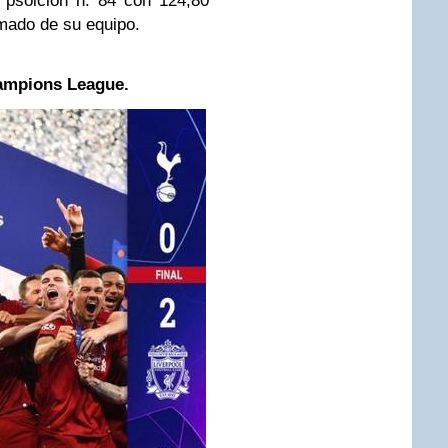
 psoición n. 84 con 124,80
mado de su equipo.
hampions League.