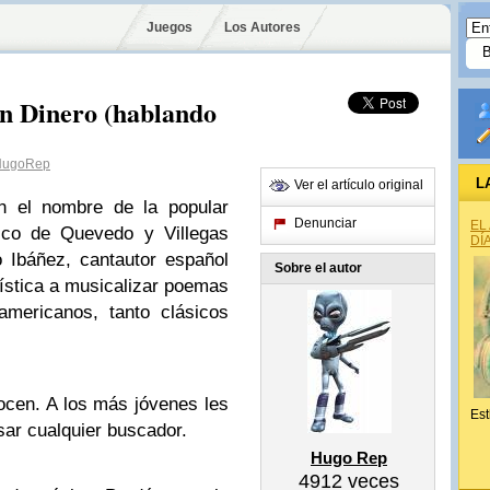
Juegos
Los Autores
on Dinero (hablando
ugoRep
L
Ver el artículo original
on el nombre de la popular
Denunciar
EL
sco de Quevedo y Villegas
DÍ
 Ibáñez, cantautor español
Sobre el autor
ística a musicalizar poemas
americanos, tanto clásicos
ocen. A los más jóvenes les
Est
ar cualquier buscador.
Hugo Rep
4912
veces