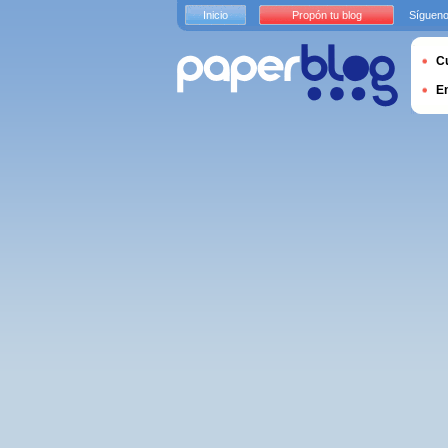
Inicio
Propón tu blog
Sígueno
Cu
E