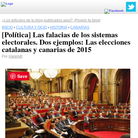
¿Los artículos de tu blog publicados aquí? ¡Propón tu blog!
INICIO
›
CULTURA Y OCIO
›
HISTORIA
›
CANARIAS
[Política] Las falacias de los sistemas
electorales. Dos ejemplos: Las elecciones
catalanas y canarias de 2015
Por
Harendt
Save