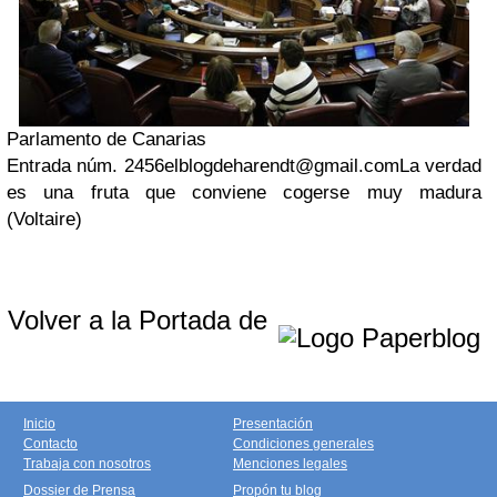
Parlamento de Canarias
Entrada núm. 2456
elblogdeharendt@gmail.com
La verdad
es una fruta que conviene cogerse muy madura
(Voltaire)
Volver a la Portada de
Inicio
Presentación
Contacto
Condiciones generales
Trabaja con nosotros
Menciones legales
Dossier de Prensa
Propón tu blog