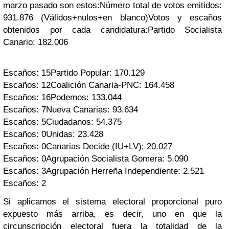
marzo pasado son estos:
Número total de votos emitidos:
931.876 (Válidos+nulos+en blanco)
Votos y escaños
obtenidos por cada candidatura:
Partido Socialista
Canario: 182.006
Escaños: 15
Partido Popular: 170.129
Escaños: 12
Coalición Canaria-PNC: 164.458
Escaños: 16
Podemos: 133.044
Escaños: 7
Nueva Canarias: 93.634
Escaños: 5
Ciudadanos: 54.375
Escaños: 0
Unidas: 23.428
Escaños: 0
Canarias Decide (IU+LV): 20.027
Escaños: 0
Agrupación Socialista Gomera: 5.090
Escaños: 3
Agrupación Herreña Independiente: 2.521
Escaños: 2
Si aplicamos el sistema electoral proporcional puro
expuesto más arriba,
es decir, uno en que la
circunscripción electoral fuera la totalidad de la