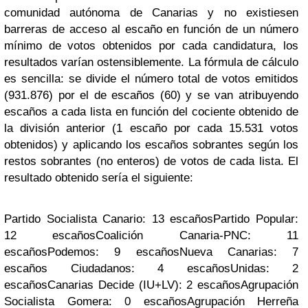
comunidad autónoma de Canarias y no existiesen
barreras de acceso al escaño en función de un número
mínimo de votos obtenidos por cada candidatura, los
resultados varían ostensiblemente.
La fórmula de cálculo
es sencilla: se divide el número total de votos emitidos
(931.876) por el de escaños (60) y se van atribuyendo
escaños a cada lista en función del cociente obtenido de
la división anterior (1 escaño por cada 15.531 votos
obtenidos) y aplicando los escaños sobrantes según los
restos sobrantes (no enteros) de votos de cada lista. El
resultado obtenido sería el siguiente:
Partido Socialista Canario: 13 escaños
Partido Popular:
12 escaños
Coalición Canaria-PNC: 11
escaños
Podemos: 9 escaños
Nueva Canarias: 7
escaños
Ciudadanos: 4 escaños
Unidas: 2
escaños
Canarias Decide (IU+LV): 2 escaños
Agrupación
Socialista Gomera: 0 escaños
Agrupación Herreña