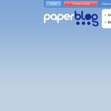
Inicio
Propón tu blog
Sígueno
Cu
E