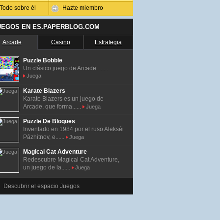
Todo sobre él
Hazte miembro
UEGOS EN ES.PAPERBLOG.COM
Arcade
Casino
Estrategia
Puzzle Bobble
Un clásico juego de Arcade. ......
Juega
Karate Blazers
Karate Blazers es un juego de
Arcade, que forma......
Juega
Puzzle De Bloques
Inventado en 1984 por el ruso Alekséi
Pázhitnov, e......
Juega
Magical Cat Adventure
Redescubre Magical Cat Adventure,
un juego de la......
Juega
Descubrir el espacio Juegos