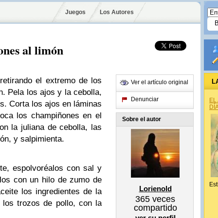
Juegos
Los Autores
ones al limón
retirando el extremo de los
L
Ver el artículo original
. Pela los ajos y la cebolla,
Denunciar
EL
os. Corta los ajos en láminas
DÍ
oloca los champiñones en el
Sobre el autor
on la juliana de cebolla, las
ón, y salpimienta.
te, espolvoréalos con sal y
alos con un hilo de zumo de
Est
Lorienold
ceite los ingredientes de la
365
veces
los trozos de pollo, con la
compartido
ver su perfil