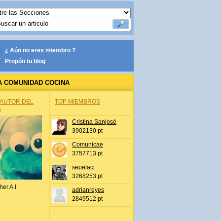
¿ Aún no eres miembro ?
Propón tu blog
A COMUNIDAD COCINA
 AUTOR DEL
TOP MIEMBROS
A
Cristina Sanjosé
3902130 pt
Comunicae
3757713 pt
sepelaci
3268253 pt
her A.l.
adrianreyes
2849512 pt