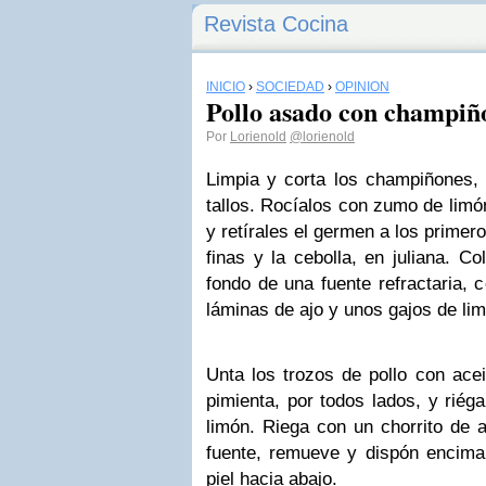
Revista Cocina
INICIO
›
SOCIEDAD
›
OPINIÓN
Pollo asado con champiñ
Por
Lorienold
@lorienold
Limpia y corta los champiñones, 
tallos. Rocíalos con zumo de limón
y retírales el germen a los primer
finas y la cebolla, en juliana. C
fondo de una fuente refractaria, c
láminas de ajo y unos gajos de lim
Unta los trozos de pollo con acei
pimienta, por todos lados, y riég
limón. Riega con un chorrito de a
fuente, remueve y dispón encima 
piel hacia abajo.