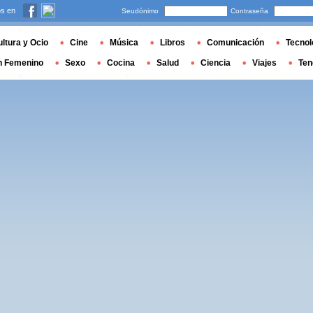
s en
Seudónimo
Contraseña
ltura y Ocio
Cine
Música
Libros
Comunicación
Tecnol
n Femenino
Sexo
Cocina
Salud
Ciencia
Viajes
Ten