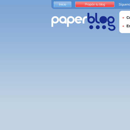
Inicio
Propón tu blog
Sígueno
Cu
E