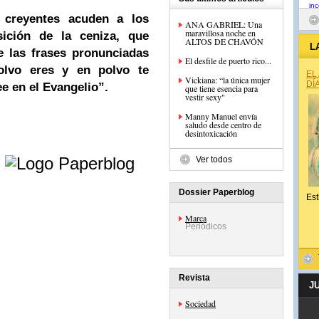
 creyentes acuden a los
ANA GABRIEL: Una
maravillosa noche en
sición de la ceniza, que
ALTOS DE CHAVÓN
L
e las frases pronunciadas
El desfile de puerto rico...
olvo eres y en polvo te
EL
Vickiana: “la única mujer
DÍ
ee en el Evangelio”.
que tiene esencia para
vestir sexy"
Manny Manuel envía
saludo desde centro de
desintoxicación
e
Ver todos
Dossier Paperblog
Est
Marca
Periódicos
Revista
J
Sociedad