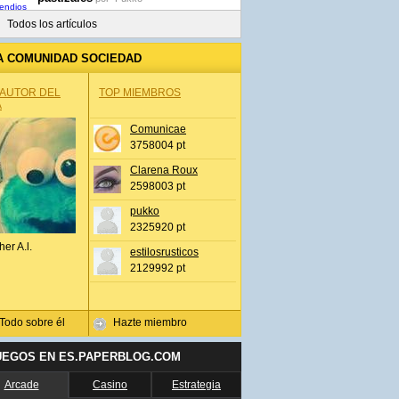
Todos los artículos
A COMUNIDAD SOCIEDAD
 AUTOR DEL
TOP MIEMBROS
A
Comunicae
3758004 pt
Clarena Roux
2598003 pt
pukko
2325920 pt
her A.l.
estilosrusticos
2129992 pt
Todo sobre él
Hazte miembro
UEGOS EN ES.PAPERBLOG.COM
Arcade
Casino
Estrategia