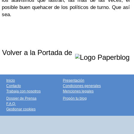
los atavismos que lastran, las más de las veces, el
posible buen quehacer de los políticos de turno. Que así
sea.
Volver a la Portada de
Inicio
Presentación
Contacto
Condiciones generales
Trabaja con nosotros
Menciones legales
Dossier de Prensa
Propón tu blog
F.A.Q.
Gestionar cookies