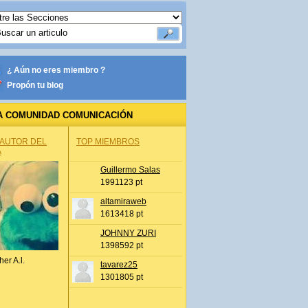
¿ Aún no eres miembro ?
Propón tu blog
A COMUNIDAD COMUNICACIÓN
 AUTOR DEL
TOP MIEMBROS
A
Guillermo Salas
1991123 pt
altamiraweb
1613418 pt
JOHNNY ZURI
1398592 pt
her A.l.
tavarez25
1301805 pt