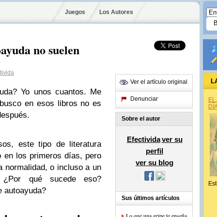
Juegos
Los Autores
oayuda no suelen
ivida
L
Ver el artículo original
ayuda? Yo unos cuantos. Me
Denunciar
EL
 busco en esos libros no es
DÍ
después.
Sobre el autor
Efectivida
ver su
s, este tipo de literatura
perfil
 en los primeros días, pero
ver su blog
a normalidad, o incluso a un
. ¿Por qué sucede eso?
Est
de autoayuda?
Sus últimos artículos
Lo que una gripe te enseña