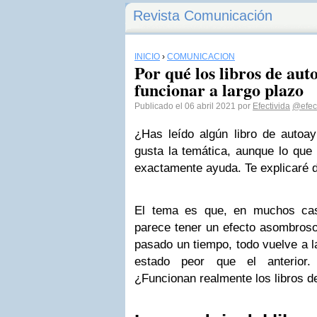
Revista Comunicación
INICIO
›
COMUNICACIÓN
Por qué los libros de aut
funcionar a largo plazo
Publicado el 06 abril 2021 por
Efectivida
@efect
¿Has leído algún libro de auto
gusta la temática, aunque lo que
exactamente ayuda. Te explicaré 
El tema es que, en muchos caso
parece tener un efecto asombroso
pasado un tiempo, todo vuelve a l
estado peor que el anterior
¿Funcionan realmente los libros 