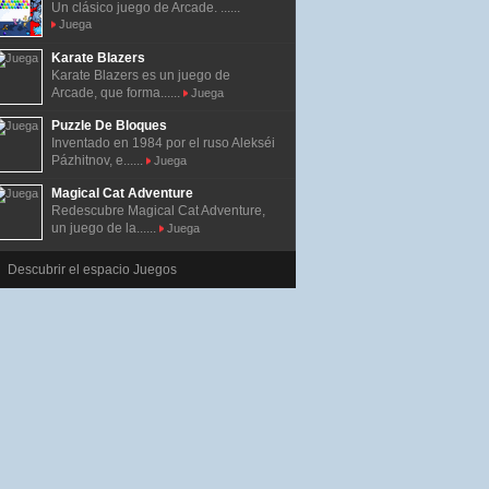
Un clásico juego de Arcade. ......
Juega
Karate Blazers
Karate Blazers es un juego de
Arcade, que forma......
Juega
Puzzle De Bloques
Inventado en 1984 por el ruso Alekséi
Pázhitnov, e......
Juega
Magical Cat Adventure
Redescubre Magical Cat Adventure,
un juego de la......
Juega
Descubrir el espacio Juegos