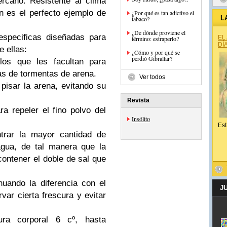
rcano. Resistente al clima
n es el perfecto ejemplo de
¿Por qué es tan adictivo el
L
tabaco?
¿De dónde proviene el
especificas diseñadas para
EL
término: estraperlo?
DÍ
e ellas:
¿Cómo y por qué se
perdió Gibraltar?
los que les facultan para
das de tormentas de arena.
Ver todos
isar la arena, evitando su
Revista
a repeler el fino polvo del
Insólito
Est
trar la mayor cantidad de
agua, de tal manera que la
contener el doble de sal que
nuando la diferencia con el
J
rvar cierta frescura y evitar
ura corporal 6 cº, hasta