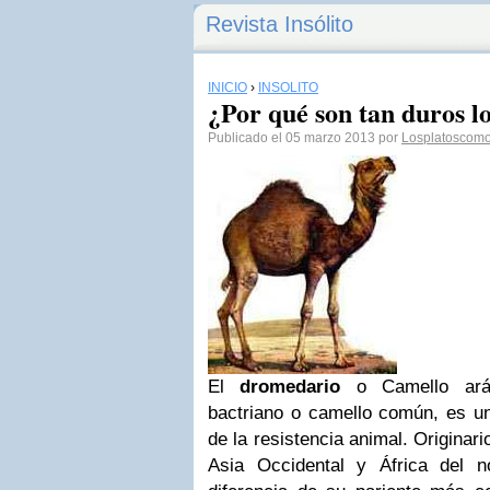
Revista Insólito
INICIO
›
INSÓLITO
¿Por qué son tan duros l
Publicado el 05 marzo 2013 por
Losplatoscom
El
dromedario
o Camello ará
bactriano o camello común, es u
de la resistencia animal. Originari
Asia Occidental y África del n