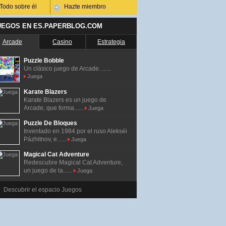
Todo sobre él
Hazte miembro
UEGOS EN ES.PAPERBLOG.COM
Arcade
Casino
Estrategia
Puzzle Bobble
Un clásico juego de Arcade. ......
Juega
Karate Blazers
Karate Blazers es un juego de
Arcade, que forma......
Juega
Puzzle De Bloques
Inventado en 1984 por el ruso Alekséi
Pázhitnov, e......
Juega
Magical Cat Adventure
Redescubre Magical Cat Adventure,
un juego de la......
Juega
Descubrir el espacio Juegos