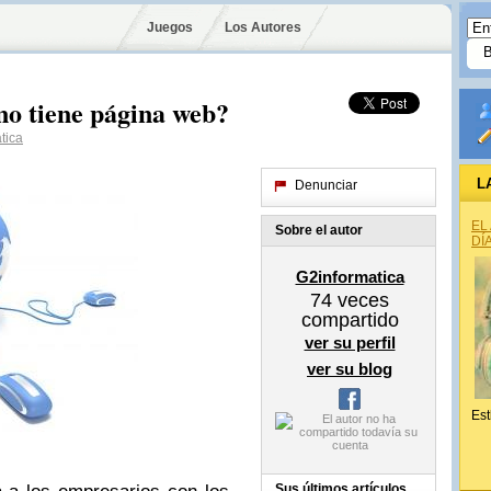
Juegos
Los Autores
no tiene página web?
tica
L
Denunciar
EL
Sobre el autor
DÍ
G2informatica
74
veces
compartido
ver su perfil
ver su blog
Est
Sus últimos artículos