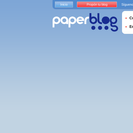
Inicio
Propón tu blog
Sígueno
Cu
E