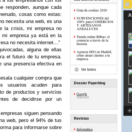
 a los empresarios con los
me responden, aunque cada
Guía de cookies 2020
menudo, cosas como estas:
J
SUBVENCIONES del
no necesita una web, es una
100% para COMERCIOS
Y ARTESANOS
 la crisis, mi empresa no
ANDALUCES
, mi empresa ya está en la
Tienda online Bilbao: el
comercio a través de la
resa no necesita internet…”
historia
uivocadas, alguna de ellas
Agencia SEO en Madrid,
cómo atraer clientes a tu
ra el futuro de tu empresa.
empresa
e una presencia efectiva en
Ver todos
ntesala cualquier compra que
Dossier Paperblog
os usuarios acuden para
to de productos y servicios
Google
Internet
ntes de decidirse por un
s empresas siguen pensando
Revistas
una web, pero el 94% de tus
aforma para informarse sobre
Informática