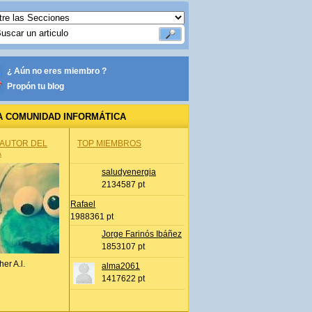
¿ Aún no eres miembro ?
Propón tu blog
A COMUNIDAD INFORMÁTICA
 AUTOR DEL
TOP MIEMBROS
A
saludyenergia
2134587 pt
Rafael
1988361 pt
Jorge Farinós Ibáñez
1853107 pt
her A.l.
alma2061
1417622 pt