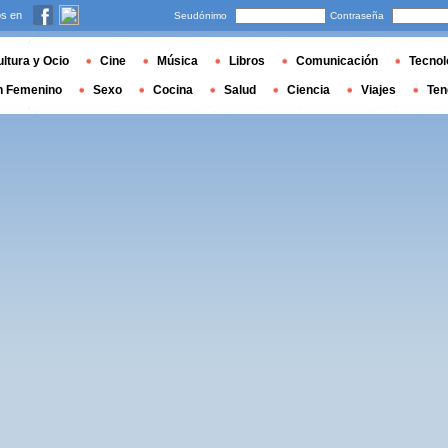
s en
Seudónimo
Contraseña
ltura y Ocio
Cine
Música
Libros
Comunicación
Tecnol
n Femenino
Sexo
Cocina
Salud
Ciencia
Viajes
Ten