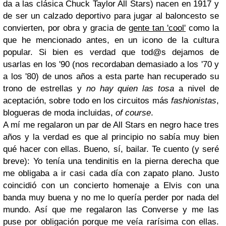
da a las clásica Chuck Taylor All Stars) nacen en 1917 y
de ser un calzado deportivo para jugar al baloncesto se
convierten, por obra y gracia de
gente tan 'cool'
como la
que he mencionado antes, en un icono de la cultura
popular. Si bien es verdad que tod@s dejamos de
usarlas en los '90 (nos recordaban demasiado a los '70 y
a los '80) de unos años a esta parte han recuperado su
trono de estrellas y
no hay quien las tosa
a nivel de
aceptación, sobre todo en los circuitos más
fashionistas
,
blogueras de moda incluidas,
of course
.
A mí me regalaron un par de All Stars en negro hace tres
años y la verdad es que al principio no sabía muy bien
qué hacer con ellas. Bueno, sí, bailar. Te cuento (y seré
breve): Yo tenía una tendinitis en la pierna derecha que
me obligaba a ir casi cada día con zapato plano. Justo
coincidió con un concierto homenaje a Elvis con una
banda muy buena y no me lo quería perder por nada del
mundo. Así que me regalaron las Converse y me las
puse por obligación porque me veía rarísima con ellas.