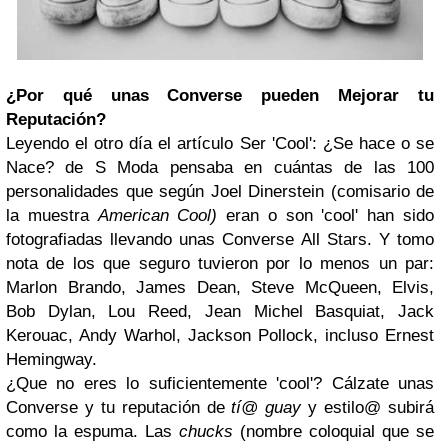
¿Por qué unas Converse pueden Mejorar tu
Reputación?
Leyendo el otro día el artículo Ser 'Cool': ¿Se hace o se
Nace? de S Moda pensaba en cuántas de las 100
personalidades que según Joel Dinerstein (comisario de
la muestra
American Cool)
eran o son 'cool' han sido
fotografiadas llevando unas Converse All Stars. Y tomo
nota de los que seguro tuvieron por lo menos un par:
Marlon Brando, James Dean, Steve McQueen, Elvis,
Bob Dylan, Lou Reed, Jean Michel Basquiat, Jack
Kerouac, Andy Warhol, Jackson Pollock, incluso Ernest
Hemingway.
¿Que no eres lo suficientemente 'cool'? Cálzate unas
Converse y tu reputación de
tí@
guay
y estilo@ subirá
como la espuma. Las
chucks
(nombre coloquial que se