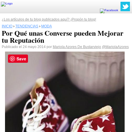
¿Los artículos de tu blog publicados aquí? ¡Propón tu blog!
INICIO
›
TENDENCIAS
›
MODA
Por Qué unas Converse pueden Mejorar
tu Reputación
Publicado el 24 mayo 2014 por
Mariola Azores De Bustarviejo
@MariolaAzores
Save