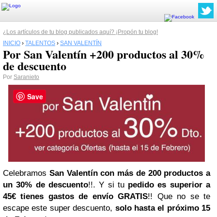
¿Los artículos de tu blog publicados aquí? ¡Propón tu blog!
INICIO
›
TALENTOS
›
SAN VALENTÍN
Por San Valentín +200 productos al 30%
de descuento
Por
Saranieto
Save
Celebramos
San Valentín con más de 200 productos a
un 30% de descuento
!!. Y si tu
pedido es superior a
45€ tienes gastos de envío GRATIS
!! Que no se te
escape este super descuento,
solo hasta el próximo 15