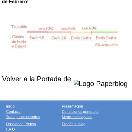
de Febrero
!
Volver a la Portada de
Inicio
Presentación
Contacto
Condiciones generales
Trabaja con nosotros
Menciones legales
Dossier de Prensa
Propón tu blog
F.A.Q.