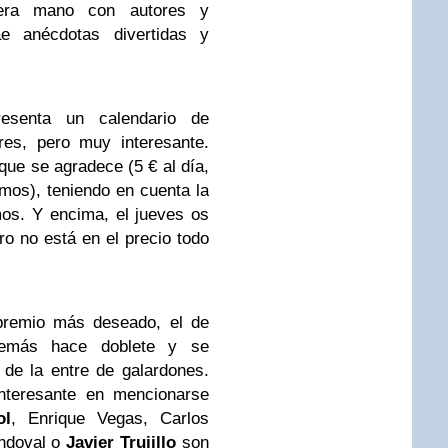
mera mano con autores y
rae anécdotas divertidas y
esenta un calendario de
ores, pero muy interesante.
ue se agradece (5 € al día,
mos), teniendo en cuenta la
os. Y encima, el jueves os
o no está en el precio todo
remio más deseado, el de
demás hace doblete y se
 de la entre de galardones.
nteresante en mencionarse
ol
, Enrique Vegas, Carlos
ndoval o
Javier Trujillo
son