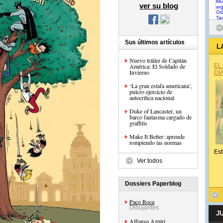
ver su blog
Sus últimos artículos
L
Nuevo tráiler de Capitán
América: El Soldado de
EL
Invierno
DÍ
‘La gran estafa americana’,
pulcro ejercicio de
autocrítica nacional
Duke of Lancaster, un
barco fantasma cargado de
graffitis
Make It Better: aprende
rompiendo las normas
Est
Ver todos
Dossiers Paperblog
Paco Roca
Dibujantes
J
Alfonso Azpiri