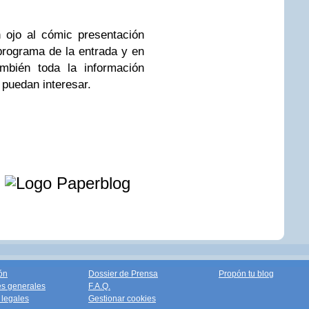
n ojo al cómic presentación
programa de la entrada y en
mbién toda la información
 puedan interesar.
e
ón
Dossier de Prensa
Propón tu blog
s generales
F.A.Q.
legales
Gestionar cookies