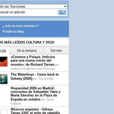
¿ Aún no eres miembro ?
Propón tu blog
OS MÁS LEÍDOS CULTURA Y OCIO
l día
De la semana
Del mes
«Cosmos y Psique. Indicios
para una nueva visión del
mundo», de Richard Tarnas
por
Guillermo Guillermo Lorén González
The Waterboys - Come back to
Galway (2026)
por
Savoytruffle
Hispanidad 2026 en Madrid:
conciertos de Sebastián Yatra y
Marta Sánchez en la Plaza de
España en octubre
por
David
Gallardo
Músicos argentos - Odisea
Tango XXII: el grito de rebeldía