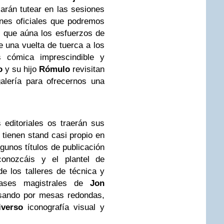
arán tutear en las sesiones
ones oficiales que podremos
’ que aúna los esfuerzos de
e una vuelta de tuerca a los
s cómica imprescindible y
o
y su hijo
Rómulo
revisitan
alería para ofrecernos una
editoriales os traerán sus
tienen stand casi propio en
gunos títulos de publicación
onozcáis y el plantel de
e los talleres de técnica y
clases magistrales de
Jon
sando por mesas redondas,
iverso
iconografía visual y