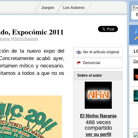
Juegos
Los Autores
rado, Expocómic 2011
aranja
@NinhoNaranja
ación de la nuevo expo del
L
Ver el artículo original
Concretamente acabó ayer,
De
Denunciar
certamen mítico y necesario.
itamos a todos a que no os
Sobre el autor
El Ninho Naranja
486
veces
compartido
ver su perfil