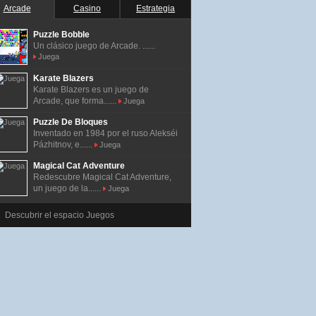
Arcade
Casino
Estrategia
Puzzle Bobble
Un clásico juego de Arcade. ......
Juega
Karate Blazers
Karate Blazers es un juego de
Arcade, que forma......
Juega
Puzzle De Bloques
Inventado en 1984 por el ruso Alekséi
Pázhitnov, e......
Juega
Magical Cat Adventure
Redescubre Magical Cat Adventure,
un juego de la......
Juega
Descubrir el espacio Juegos