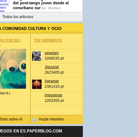
del post-tango joven desde el
conurbano sur
por
Moebius
Todos los artículos
A COMUNIDAD CULTURA Y OCIO
 AUTOR DEL
TOP MIEMBROS
A
sepelaci
3268535 pt
Jmusind
2623405 pt
Agramar
2361410 pt
her A.l.
jmporense
2263355 pt
Todo sobre él
Hazte miembro
UEGOS EN ES.PAPERBLOG.COM