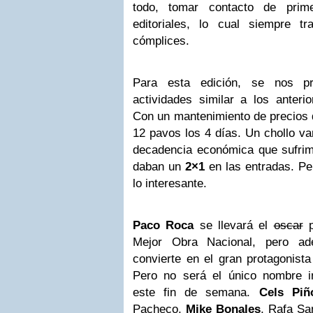
todo, tomar contacto de pri
editoriales, lo cual siempre t
cómplices.
Para esta edición, se nos pr
actividades similar a los anteri
Con un mantenimiento de precios q
12 pavos los 4 días. Un chollo va
decadencia económica que sufrim
daban un
2×1
en las entradas. Per
lo interesante.
Paco Roca
se llevará el
oscar
p
Mejor Obra Nacional, pero a
convierte en el gran protagonista
Pero no será el único nombre i
este fin de semana.
Cels Piñ
Pacheco,
Mike Bonales
, Rafa Sa