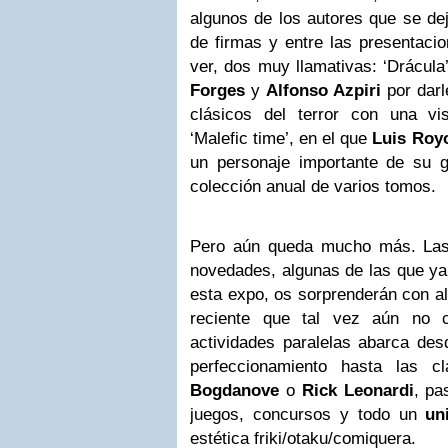
algunos de los autores que se dej
de firmas y entre las presentaci
ver, dos muy llamativas: ‘Drácula
Forges
y
Alfonso Azpiri
por darl
clásicos del terror con una vi
‘Malefic time’, en el que
Luis Roy
un personaje importante de su g
colección anual de varios tomos.
Pero aún queda mucho más. Las 
novedades, algunas de las que ya 
esta expo, os sorprenderán con al
reciente que tal vez aún no c
actividades paralelas abarca desd
perfeccionamiento hasta las 
Bogdanove
o
Rick Leonardi
, pa
juegos, concursos y todo un
un
estética friki/otaku/comiquera.