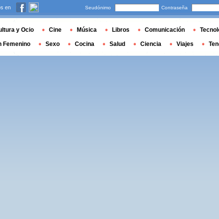
s en
Seudónimo
Contraseña
ltura y Ocio
Cine
Música
Libros
Comunicación
Tecnol
n Femenino
Sexo
Cocina
Salud
Ciencia
Viajes
Ten