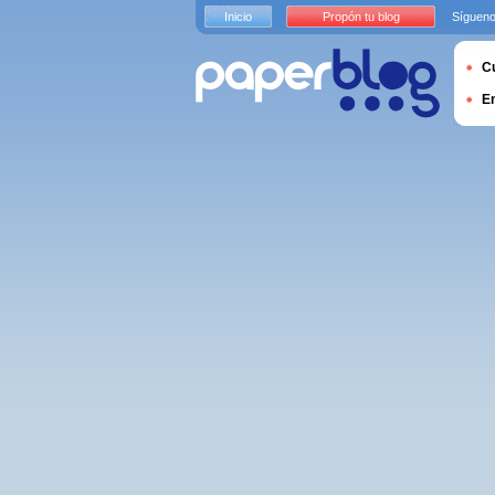
Inicio
Propón tu blog
Sígueno
Cu
E