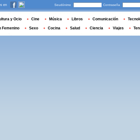
s en
Seudónimo
Contraseña
ltura y Ocio
Cine
Música
Libros
Comunicación
Tecnol
n Femenino
Sexo
Cocina
Salud
Ciencia
Viajes
Ten