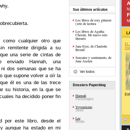
A
why.
N
Sus últimos artículos
F
Los libros de rory gilmore
M
obrecubierta.
| reto de lectura
Los libros de Agatha
L
Christie. Mi nuevo reto
literario
 como cualquier otro que
EL
Jane Eyre, de Charlotte
in remitente dirigida a su
DÍ
Brontë
que una serie de cintas de
Sensatez y sentimiento, de
Jane Austen
le enviado Hannah, una
 ni dos semanas que se ha
Ver todos
o que supone volver a oír la
que él es una de las trece
Dossiers Paperblog
 su historia, en la que se
Est
Hannah
 cuales ha decidido poner fin
Personajes
Voyeurismo
Sexo
Lee
d por este libro, desde el
Moda
 y aunque ha estado en mi