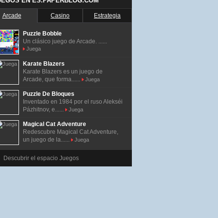
UEGOS EN ES.PAPERBLOG.COM
Arcade
Casino
Estrategia
Puzzle Bobble
Un clásico juego de Arcade. ......
Juega
Karate Blazers
Karate Blazers es un juego de
Arcade, que forma......
Juega
Puzzle De Bloques
Inventado en 1984 por el ruso Alekséi
Pázhitnov, e......
Juega
Magical Cat Adventure
Redescubre Magical Cat Adventure,
un juego de la......
Juega
Descubrir el espacio Juegos