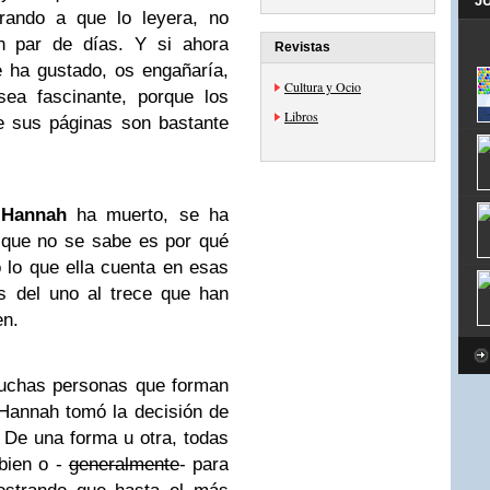
J
rando a que lo leyera, no
n par de días. Y si ahora
Revistas
 ha gustado, os engañaría,
Cultura y Ocio
ea fascinante, porque los
Libros
e sus páginas son bastante
e
Hannah
ha muerto, se ha
 que no se sabe es por qué
 lo que ella cuenta en esas
 del uno al trece que han
en.
muchas personas que forman
 Hannah tomó la decisión de
. De una forma u otra, todas
 bien o -
generalmente
- para