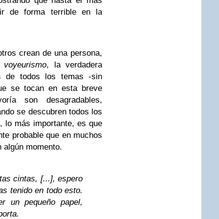
ostrando que hasta el más
uir de forma terrible en la
tros crean de una persona,
s,
voyeurismo
, la verdadera
s de todos los temas -sin
que se tocan en esta breve
oría son desagradables,
ando se descubren todos los
, lo más importante, es que
ante probable que en muchos
n algún momento.
as cintas, [...], espero
as tenido en todo esto.
er un pequeño papel,
porta.