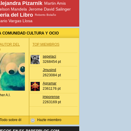
lejandra Pizarnik
Martin Amis
elson Mandela
Jerome David Salinger
eria del Libro
Roberto Bolaño
ario Vargas Llosa
A COMUNIDAD CULTURA Y OCIO
 AUTOR DEL
TOP MIEMBROS
A
sepelaci
3268454 pt
Jmusind
2623084 pt
Agramar
2361176 pt
her A.l.
jmporense
2263169 pt
Todo sobre él
Hazte miembro