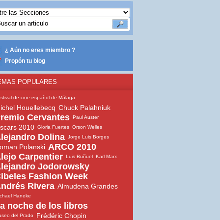
¿ Aún no eres miembro ?
Propón tu blog
EMAS POPULARES
stival de cine español de Málaga
ichel Houellebecq
Chuck Palahniuk
remio Cervantes
Paul Auster
scars 2010
Gloria Fuertes
Orson Welles
lejandro Dolina
Jorge Luis Borges
ARCO 2010
oman Polanski
lejo Carpentier
Luis Buñuel
Karl Marx
lejandro Jodorowsky
ibeles Fashion Week
ndrés Rivera
Almudena Grandes
chael Haneke
a noche de los libros
Frédéric Chopin
seo del Prado