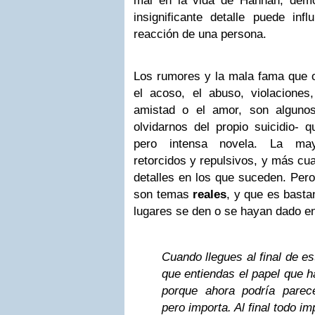
mal en la vida de Hannah, dem
insignificante detalle puede infl
reacción de una persona.
Los rumores y la mala fama que o
el acoso, el abuso, violacione
amistad o el amor, son alguno
olvidarnos del propio suicidio- 
pero intensa novela. La may
retorcidos y repulsivos, y más cu
detalles en los que suceden. Pero
son temas
reales
, y que es bast
lugares se den o se hayan dado e
Cuando llegues al final de est
que entiendas el papel que h
porque ahora podría parec
pero importa. Al final todo im