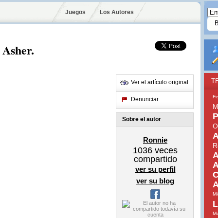
Juegos
Los Autores
 Asher.
T
Ver el artículo original
Fe
Denunciar
M
P
Sobre el autor
O
A
Ronnie
R
1036
veces
A
compartido
A
ver su perfil
C
ver su blog
A
Mi
L
Mu