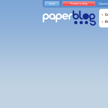
Inicio
Propón tu blog
Sígueno
Cu
E