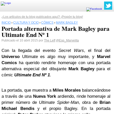
¿Los artículos de tu blog publicados aquí? ¡Propón tu blog!
INICIO
›
CULTURA Y OCIO
›
CÓMICS
›
MARK BAGLEY
Portada alternativa de Mark Bagley para
Ultimate End Nº 1
Publicado el 10 abril 2015 por
The Leff
@Esp_Marvelita
Con la llegada del evento
Secret Wars
, el final del
Universo
Ultimate es algo muy importante, y
Marvel
Comics
ha querido rendirle homenaje con una portada
alternativa especial del dibujante
Mark Bagley
para el
cómic
Ultimate End Nº 1
.
La portada, que muestra a
Miles Morales
balanceándose
a través de una
Nueva York
ardiendo, rinde homenaje al
primer número de
Ultimate Spider-Man
, obra de
Brian
Michael Bendis
y el propio Bagley. En la portada