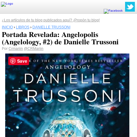
¿Los artículos de tu blog publicados aquí? ¡Propón tu blog!
INICIO
›
LIBROS
›
DANIELLE TRUSSONI
Portada Revelada: Angelopolis
(Angelology, #2) de Danielle Trussoni
Por
Crmariin
@CRMariin
Save