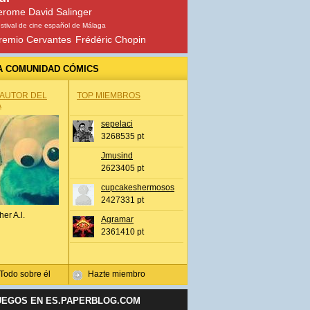
erome David Salinger
stival de cine español de Málaga
remio Cervantes
Frédéric Chopin
A COMUNIDAD CÓMICS
 AUTOR DEL
TOP MIEMBROS
A
sepelaci
3268535 pt
Jmusind
2623405 pt
cupcakeshermosos
2427331 pt
her A.l.
Agramar
2361410 pt
Todo sobre él
Hazte miembro
UEGOS EN ES.PAPERBLOG.COM