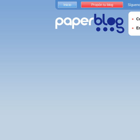
Inicio
Propón tu blog
Sígueno
Cu
E