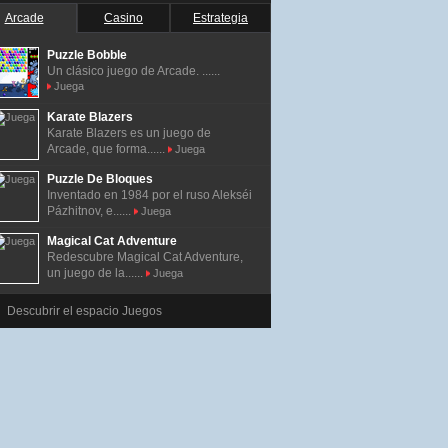
Arcade
Casino
Estrategia
Puzzle Bobble
Un clásico juego de Arcade. ......
Juega
Karate Blazers
Karate Blazers es un juego de
Arcade, que forma......
Juega
Puzzle De Bloques
Inventado en 1984 por el ruso Alekséi
Pázhitnov, e......
Juega
Magical Cat Adventure
Redescubre Magical Cat Adventure,
un juego de la......
Juega
Descubrir el espacio Juegos