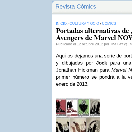
Revista Cómics
INICIO
›
CULTURA Y OCIO
›
CÓMICS
Portadas alternativas de
Avengers de Marvel NO
Publicado el 12 octubre 2012 por
The Leff
@Esp
Aquí os dejamos una serie de port
y dibujadas por
Jock
para una 
Jonathan Hickman para
Marvel 
primer número se pondrá a la v
enero de 2013.