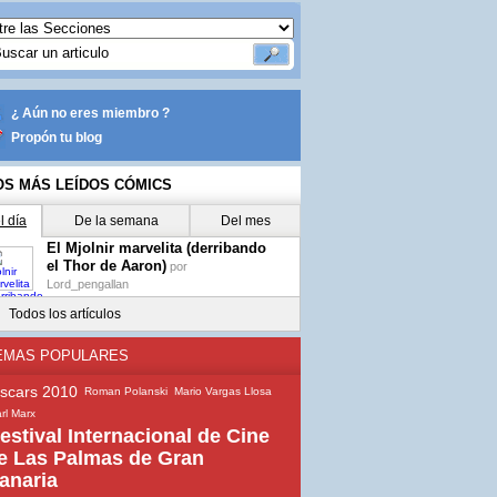
¿ Aún no eres miembro ?
Propón tu blog
OS MÁS LEÍDOS CÓMICS
l día
De la semana
Del mes
El Mjolnir marvelita (derribando
el Thor de Aaron)
por
Lord_pengallan
Todos los artículos
EMAS POPULARES
scars 2010
Roman Polanski
Mario Vargas Llosa
rl Marx
estival Internacional de Cine
e Las Palmas de Gran
anaria