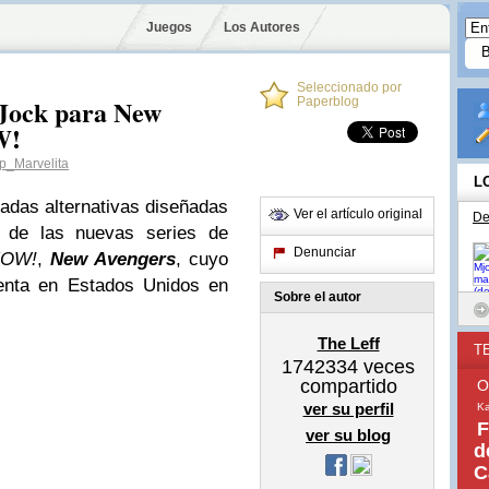
Juegos
Los Autores
Seleccionado por
 Jock para New
Paperblog
W!
_Marvelita
L
adas alternativas diseñadas
Ver el artículo original
De
de las nuevas series de
Denunciar
NOW!
,
New Avengers
, cuyo
enta en Estados Unidos en
Sobre el autor
The Leff
T
1742334
veces
compartido
O
ver su perfil
Ka
F
ver su blog
d
C