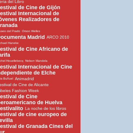
eria del Libro
estival de Cine de Gijón
estival Internacional de
óvenes Realizadores de
ranada
seo del Prado
Orson Welles
ocumenta Madrid
ARCO 2010
chael Haneke
estival de Cine Africano de
arifa
chel Houellebecq
Nelson Mandela
estival Internacional de Cine
ndependiente de Elche
Animadrid
is Buñuel
estival de Cine de Alicante
ibeles Fashion Week
estival de Cine
beroamericano de Huelva
estivalito
La noche de los libros
estival de cine europeo de
evilla
estival de Granada Cines del
ur