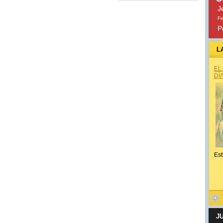
J
Fe
P
L
EL
DÍ
Est
J