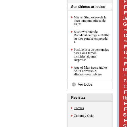
F
F
Sus últimos artículos
F
Marvel Studios revela la
J
línea temporal oficial del
G
UCM
Mu
El showrunner de
Daredevil entrega a Netflix
D
su idea para la temporada
4
Mi
F
Posible lista de personajes
T
para Los Eternos,
incluidas algunas
Mi
sorpresas
F
Age of Man traerá títulos
I
de un universo X
alternativo en febrero
Lu
F
Ver todos
C
F
I
Revistas
F
Cómics
F
S
Cultura y Ocio
F
S