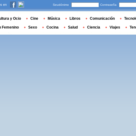
s en
Seudónimo
Contraseña
ltura y Ocio
Cine
Música
Libros
Comunicación
Tecnol
n Femenino
Sexo
Cocina
Salud
Ciencia
Viajes
Ten