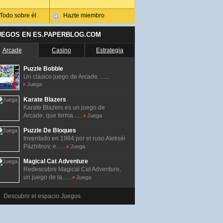
Todo sobre él
Hazte miembro
UEGOS EN ES.PAPERBLOG.COM
Arcade
Casino
Estrategia
Puzzle Bobble
Un clásico juego de Arcade. ......
Juega
Karate Blazers
Karate Blazers es un juego de
Arcade, que forma......
Juega
Puzzle De Bloques
Inventado en 1984 por el ruso Alekséi
Pázhitnov, e......
Juega
Magical Cat Adventure
Redescubre Magical Cat Adventure,
un juego de la......
Juega
Descubrir el espacio Juegos