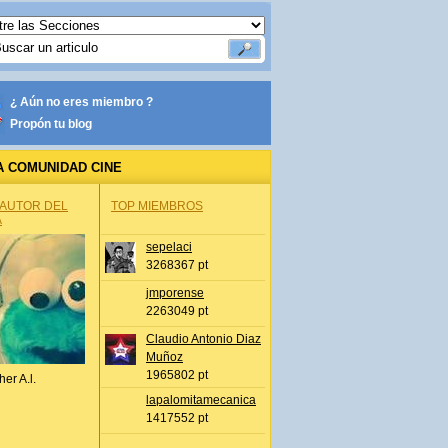
¿ Aún no eres miembro ?
Propón tu blog
A COMUNIDAD CINE
 AUTOR DEL
TOP MIEMBROS
A
sepelaci
3268367 pt
jmporense
2263049 pt
Claudio Antonio Diaz
Muñoz
1965802 pt
her A.l.
lapalomitamecanica
1417552 pt