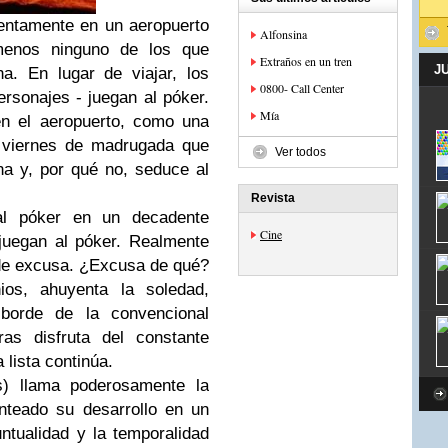
entamente en un aeropuerto
Alfonsina
menos ninguno de los que
Extraños en un tren
J
a. En lugar de viajar, los
0800- Call Center
ersonajes - juegan al póker.
Mía
en el aeropuerto, como una
e viernes de madrugada que
Ver todos
ena y, por qué no, seduce al
Revista
al póker en un decadente
Cine
 juegan al póker. Realmente
 de excusa. ¿Excusa de qué?
ios, ahuyenta la soledad,
borde de la convencional
as disfruta del constante
a lista continúa.
s) llama poderosamente la
anteado su desarrollo en un
ntualidad y la temporalidad