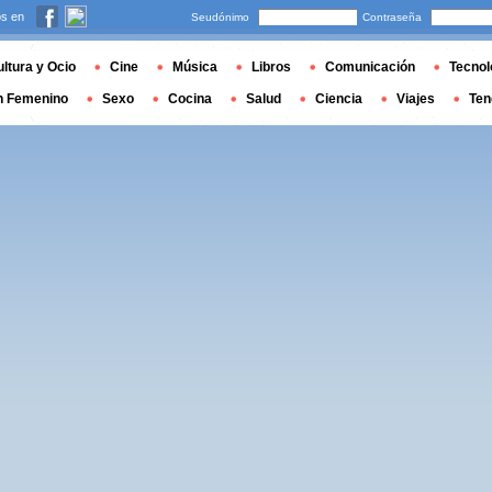
s en
Seudónimo
Contraseña
ltura y Ocio
Cine
Música
Libros
Comunicación
Tecnol
n Femenino
Sexo
Cocina
Salud
Ciencia
Viajes
Ten