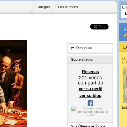
Juegos
Los Autores
L
Denunciar
EL
Sobre el autor
DÍ
Resenas
201
veces
compartido
ver su perfil
ver su blog
Est
Sus últimos artículos