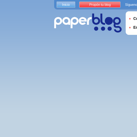
Inicio
Propón tu blog
Sígueno
Cu
E