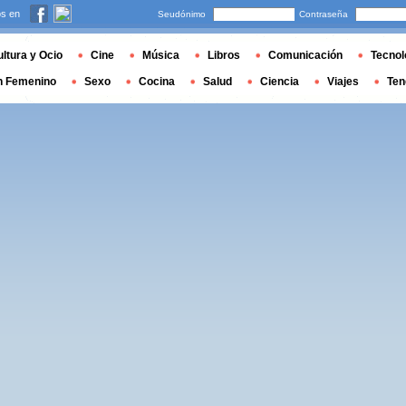
s en
Seudónimo
Contraseña
ltura y Ocio
Cine
Música
Libros
Comunicación
Tecnol
n Femenino
Sexo
Cocina
Salud
Ciencia
Viajes
Ten