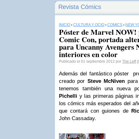
Revista Cómics
INICIO
›
CULTURA Y OCIO
›
CÓMICS
›
NEW Y
Póster de Marvel NOW! 
Comic Con, portada alter
para Uncanny Avengers N
interiores en color
Publicado el 01 septiembre 2012 por
The Leff
@
Además del fantástico póster p
creado por
Steve McNiven
para
tenemos también una nueva po
Pichelli
y las primeras páginas in
los cómics más esperados del a
que contará con guiones de
Ri
John Cassaday.