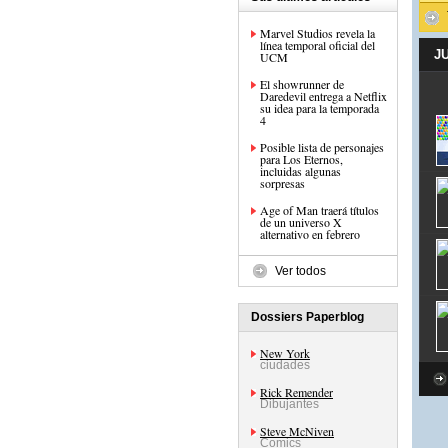
Marvel Studios revela la
línea temporal oficial del
J
UCM
El showrunner de
Daredevil entrega a Netflix
su idea para la temporada
4
Posible lista de personajes
para Los Eternos,
incluidas algunas
sorpresas
Age of Man traerá títulos
de un universo X
alternativo en febrero
Ver todos
Dossiers Paperblog
New York
ciudades
Rick Remender
Dibujantes
Steve McNiven
Comics