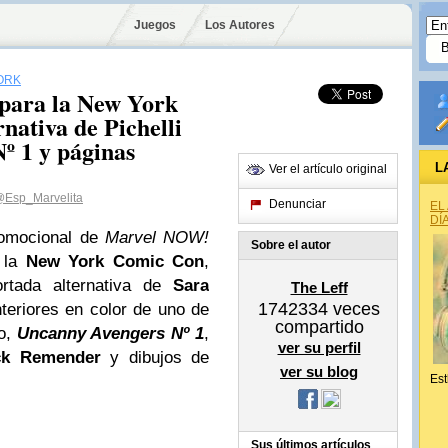
Juegos
Los Autores
ORK
para la New York
nativa de Pichelli
º 1 y páginas
L
Ver el artículo original
Esp_Marvelita
Denunciar
EL
DÍ
romocional de
Marvel NOW!
Sobre el autor
 la
New York Comic Con
,
rtada alternativa de
Sara
The Leff
1742334
veces
teriores en color de uno de
compartido
ño,
Uncanny Avengers Nº 1
,
ver su perfil
ck Remender
y dibujos de
ver su blog
Est
Sus últimos artículos