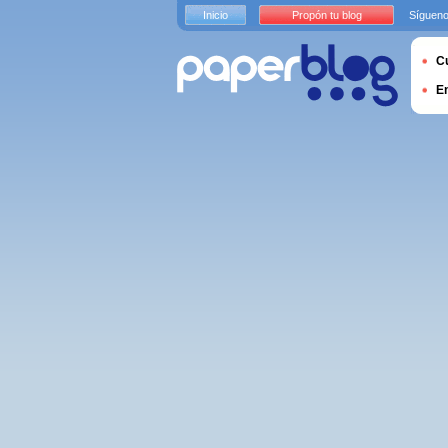
Inicio
Propón tu blog
Sígueno
Cu
E