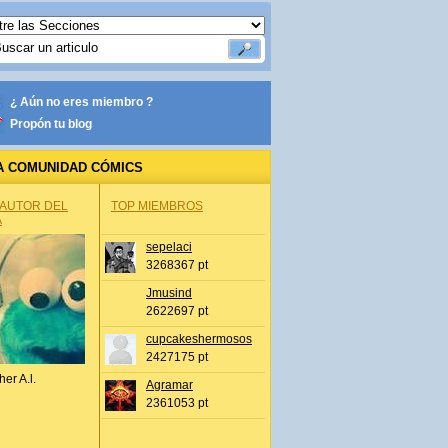
¿ Aún no eres miembro ?
Propón tu blog
A COMUNIDAD CÓMICS
 AUTOR DEL
TOP MIEMBROS
A
sepelaci
3268367 pt
Jmusind
2622697 pt
cupcakeshermosos
2427175 pt
her A.l.
Agramar
2361053 pt