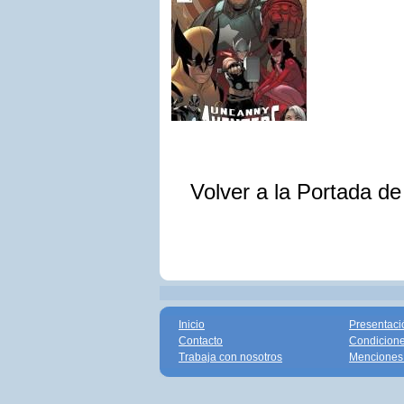
Volver a la Portada d
Inicio
Presentaci
Contacto
Condicione
Trabaja con nosotros
Menciones 