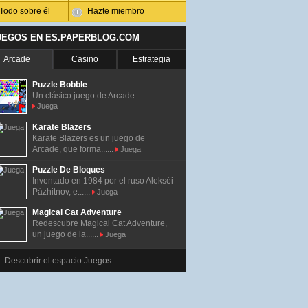
Todo sobre él
Hazte miembro
UEGOS EN ES.PAPERBLOG.COM
Arcade
Casino
Estrategia
Puzzle Bobble
Un clásico juego de Arcade. ......
Juega
Karate Blazers
Karate Blazers es un juego de
Arcade, que forma......
Juega
Puzzle De Bloques
Inventado en 1984 por el ruso Alekséi
Pázhitnov, e......
Juega
Magical Cat Adventure
Redescubre Magical Cat Adventure,
un juego de la......
Juega
Descubrir el espacio Juegos