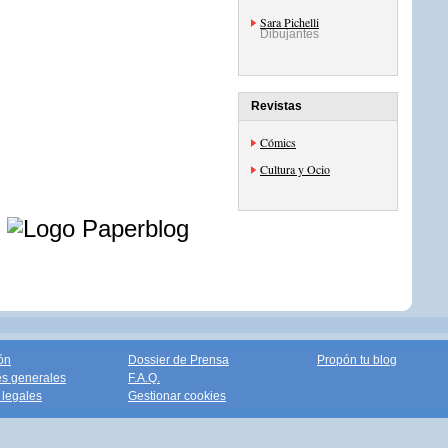
Sara Pichelli
Dibujantes
Revistas
Cómics
Cultura y Ocio
e
ón
Dossier de Prensa
Propón tu blog
s generales
F.A.Q.
legales
Gestionar cookies