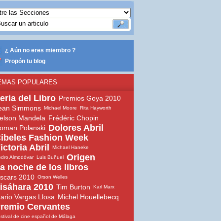
¿ Aún no eres miembro ?
Propón tu blog
EMAS POPULARES
eria del Libro
Premios Goya 2010
ean Simmons
Michael Moore
Rita Hayworth
elson Mandela
Frédéric Chopin
Dolores Abril
oman Polanski
ibeles Fashion Week
ictoria Abril
Michael Haneke
Origen
dro Almodóvar
Luis Buñuel
a noche de los libros
scars 2010
Orson Welles
isáhara 2010
Tim Burton
Karl Marx
ario Vargas Llosa
Michel Houellebecq
remio Cervantes
stival de cine español de Málaga