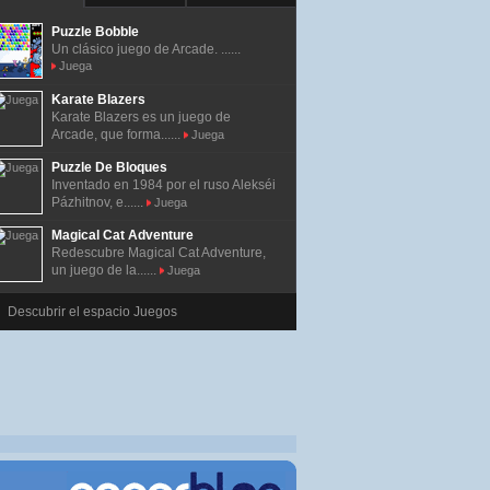
Puzzle Bobble
Un clásico juego de Arcade. ......
Juega
Karate Blazers
Karate Blazers es un juego de
Arcade, que forma......
Juega
Puzzle De Bloques
Inventado en 1984 por el ruso Alekséi
Pázhitnov, e......
Juega
Magical Cat Adventure
Redescubre Magical Cat Adventure,
un juego de la......
Juega
Descubrir el espacio Juegos