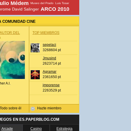
ulio Médem
Museo del Prado
Luis Tosar
ARCO 2010
erome David Salinger
A COMUNIDAD CINE
 AUTOR DEL
TOP MIEMBROS
A
sepelaci
3268604 pt
Jmusind
2623714 pt
Agramar
2361650 pt
her A.l.
jmporense
2263529 pt
Todo sobre él
Hazte miembro
UEGOS EN ES.PAPERBLOG.COM
Arcade
Casino
Estrategia