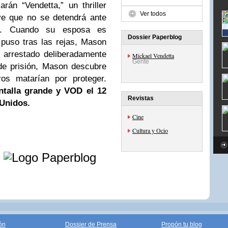
án “Vendetta,” un thriller
Ver todos
ve que no se detendrá ante
a. Cuando su esposa es
Dossier Paperblog
 puso tras las rejas, Mason
s arrestado deliberadamente
Mickael Vendetta
Gente
 de prisión, Mason descubre
os matarían por proteger.
ntalla grande y VOD el 12
Revistas
 Unidos.
Cine
Cultura y Ocio
e
ón
Dossier de Prensa
Propón tu blog