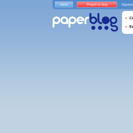
Inicio
Propón tu blog
Sígueno
Cu
E