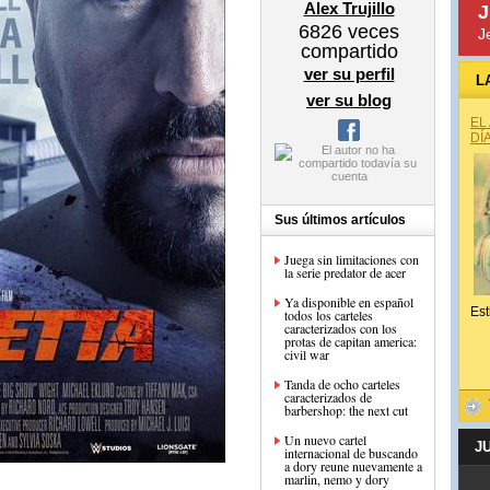
Alex Trujillo
J
6826
veces
J
compartido
ver su perfil
L
ver su blog
EL
DÍ
Sus últimos artículos
Juega sin limitaciones con
la serie predator de acer
Ya disponible en español
Est
todos los carteles
caracterizados con los
protas de capitan america:
civil war
Tanda de ocho carteles
caracterizados de
barbershop: the next cut
Un nuevo cartel
J
internacional de buscando
a dory reune nuevamente a
marlin, nemo y dory