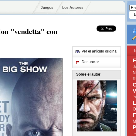
Juegos
Los Autores
cion "vendetta" con
T
Ver el artículo original
F
Denunciar
J
N
Sobre el autor
R
C
V
Pe
L
O
F
M
P
Fe