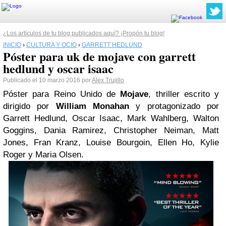
¿Los artículos de tu blog publicados aquí? ¡Propón tu blog!
INICIO
›
CULTURA Y OCIO
›
GARRETT HEDLUND
Póster para uk de mojave con garrett
hedlund y oscar isaac
Publicado el 10 marzo 2016 por
Alex Trujillo
Póster para Reino Unido de
Mojave
, thriller escrito y
dirigido por
William Monahan
y protagonizado por
Garrett Hedlund, Oscar Isaac, Mark Wahlberg, Walton
Goggins, Dania Ramirez, Christopher Neiman, Matt
Jones, Fran Kranz, Louise Bourgoin, Ellen Ho, Kylie
Roger y Maria Olsen.