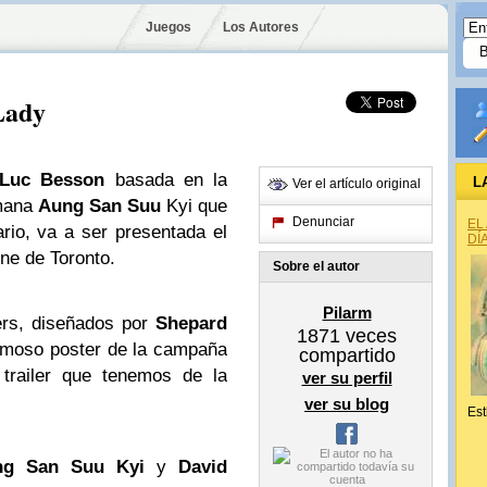
Juegos
Los Autores
 Lady
Luc Besson
basada en la
L
Ver el artículo original
rmana
Aung San Suu
Kyi que
Denunciar
EL
rio, va a ser presentada el
DÍ
ne de Toronto.
Sobre el autor
Pilarm
ers, diseñados por
Shepard
1871
veces
famoso poster de la campaña
compartido
trailer que tenemos de la
ver su perfil
ver su blog
Est
ng San Suu Kyi
y
David