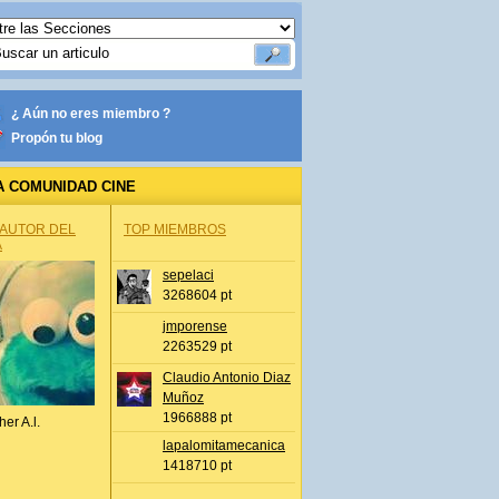
¿ Aún no eres miembro ?
Propón tu blog
A COMUNIDAD CINE
 AUTOR DEL
TOP MIEMBROS
A
sepelaci
3268604 pt
jmporense
2263529 pt
Claudio Antonio Diaz
Muñoz
1966888 pt
her A.l.
lapalomitamecanica
1418710 pt