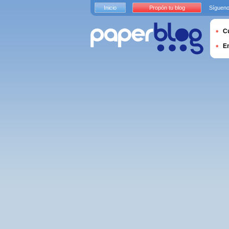
Inicio
Propón tu blog
Sígueno
Cu
E