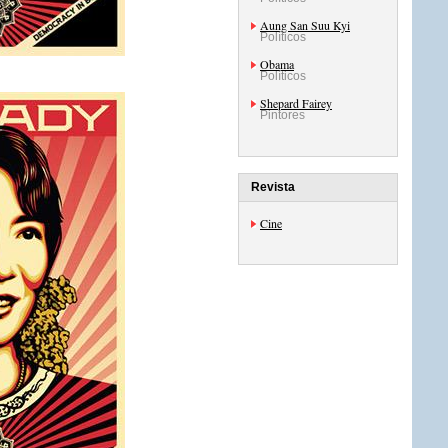
Aung San Suu Kyi
Políticos
Obama
Políticos
Shepard Fairey
Pintores
Revista
Cine