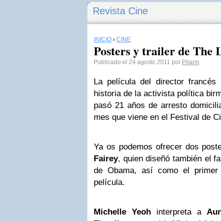
Revista Cine
INICIO
›
CINE
Posters y trailer de The
Publicado el 24 agosto 2011 por
Pilarm
La película del director francés
historia de la activista política bi
pasó 21 años de arresto domicilia
mes que viene en el Festival de Ci
Ya os podemos ofrecer dos post
Fairey
, quien diseñó también el 
de Obama, así como el primer 
película.
Michelle Yeoh
interpreta a
Au