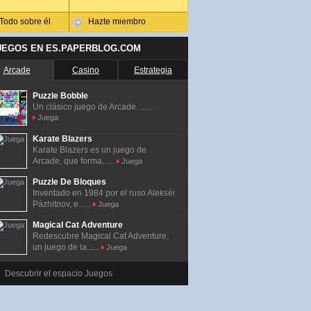
Todo sobre él
Hazte miembro
UEGOS EN ES.PAPERBLOG.COM
Arcade
Casino
Estrategia
Puzzle Bobble
Un clásico juego de Arcade. ......
Juega
Karate Blazers
Karate Blazers es un juego de
Arcade, que forma......
Juega
Puzzle De Bloques
Inventado en 1984 por el ruso Alekséi
Pázhitnov, e......
Juega
Magical Cat Adventure
Redescubre Magical Cat Adventure,
un juego de la......
Juega
Descubrir el espacio Juegos