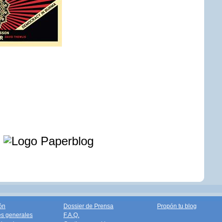
e
ón
Dossier de Prensa
Propón tu blog
s generales
F.A.Q.