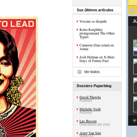
Sus últimos artículos
Vescine se despide
J
Keira Knightley
protagonizará The Other
Typist
Cameron Diaz estará en
Annie
Josh Helman en X-Men:
Days of Future Past
Ver todos
Dossiers Paperblog
David Thewlis
Actores
Michelle Yeoh
Actores
Luc Besson
Directores de cine
Aung San Suu
Políticos