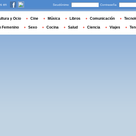
s en
Seudónimo
Contraseña
ltura y Ocio
Cine
Música
Libros
Comunicación
Tecnol
n Femenino
Sexo
Cocina
Salud
Ciencia
Viajes
Ten