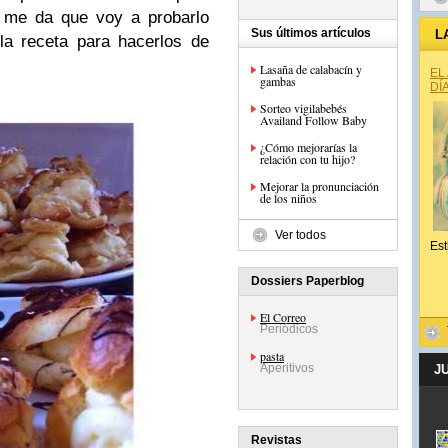
e me da que voy a probarlo
Sus últimos artículos
L
a receta para hacerlos de
Lasaña de calabacín y
EL
gambas
DÍ
Sorteo vigilabebés
Availand Follow Baby
¿Cómo mejorarías la
relación con tu hijo?
Mejorar la pronunciación
de los niños
Ver todos
Est
Dossiers Paperblog
El Correo
Periódicos
pasta
Aperitivos
J
Revistas