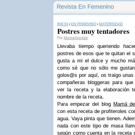
Revista En Femenino
INICIO
›
EN FEMENINO
›
MATERNIDAD
Postres muy tentadores
Por
Mamadverdad
Llevaba tiempo queriendo hace
postres de esos que te quitan el 
gusta a mi el dulce y mucho má
como sé que no sólo me gusta
golos@s por aquí, os traigo unas
compañeras bloggeras para que 
ver la receta y la elaboración t
nombre de la receta.
Para empezar del blog
Mamá de
con esta receta de profiteroles c
agua. Vaya pinta que tienen. Ade
nada con este tipo de masa lla
según como cuenta en la receta 