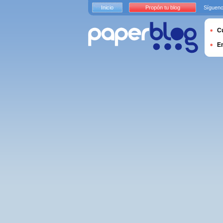
Inicio
Propón tu blog
Sígueno
Cu
E