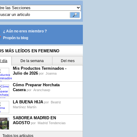
¿ Aún no eres miembro ?
Propón tu blog
OS MÁS LEÍDOS EN FEMENINO
l día
De la semana
Del mes
Mis Productos Terminados -
Julio de 2026
por
Joanna
Cómo Preparar Horchata
Casera
por
Aranchawp
LA BUENA HIJA
por
Beatriz
Martínez Martín
SABOREA MADRID EN
AGOSTO
por
Madrid Tendencias
Todos los artículos