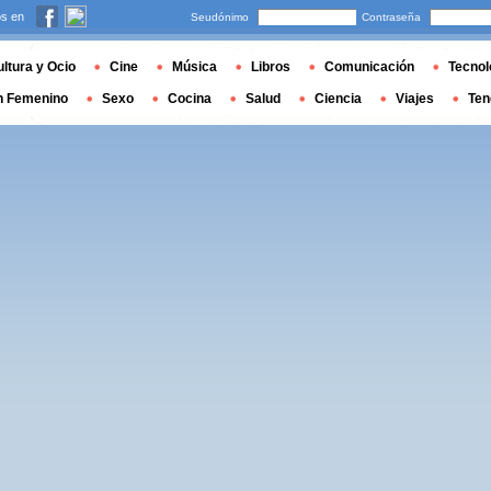
s en
Seudónimo
Contraseña
ltura y Ocio
Cine
Música
Libros
Comunicación
Tecnol
n Femenino
Sexo
Cocina
Salud
Ciencia
Viajes
Ten