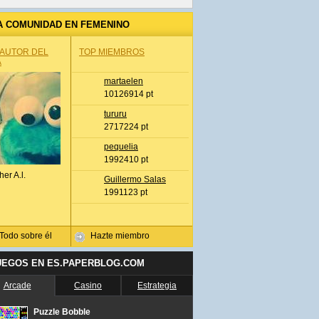
A COMUNIDAD EN FEMENINO
 AUTOR DEL
TOP MIEMBROS
A
martaelen
10126914 pt
tururu
2717224 pt
pequelia
1992410 pt
her A.l.
Guillermo Salas
1991123 pt
Todo sobre él
Hazte miembro
UEGOS EN ES.PAPERBLOG.COM
Arcade
Casino
Estrategia
Puzzle Bobble