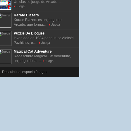
Un clásico juego de Arcade. ......
Juega
Karate Blazers
Karate Blazers es un juego de
Arcade, que forma......
Juega
Puzzle De Bloques
Inventado en 1984 por el ruso Alekséi
Pázhitnov, e......
Juega
Magical Cat Adventure
Redescubre Magical Cat Adventure,
un juego de la......
Juega
Descubrir el espacio Juegos