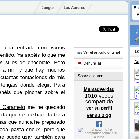
Juegos
Los Autores
r una entrada con varios
L
Ver el artículo original
sentido. Ya sabéis lo que me
s si es de chocolate. Pero
De
Denunciar
n a mí y que hay muchos
Sobre el autor
 cuantas tentaciones de mis
tengáis donde elegir. Para
Mamadverdad
enéis que pinchar sobre el
1010
veces
compartido
 Caramelo
me he quedado
ver su perfil
on la que se me hace la boca
ver su blog
más que nunca he preparado
mada
pasta
choux, pero que
se puede usar también para