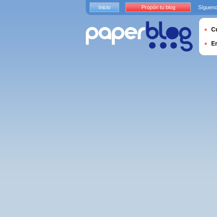
Inicio
Propón tu blog
Sígueno
Cu
E