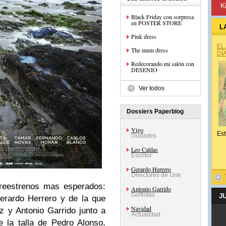
K
Black Friday con sorpresa
en POSTER STORE
L
Pink dress
EL
The mum dress
DÍ
Redecorando mi salón con
DESENIO
Ver todos
Dossiers Paperblog
Vigo
Est
ciudades
Leo Caldas
Escritor
Gerardo Herrero
Directores de cine
preestrenos mas esperados:
Antonio Garrido
Golfistas
J
erardo Herrero y de la que
Navidad
 y Antonio Garrido junto a
Actualidad
 la talla de Pedro Alonso,