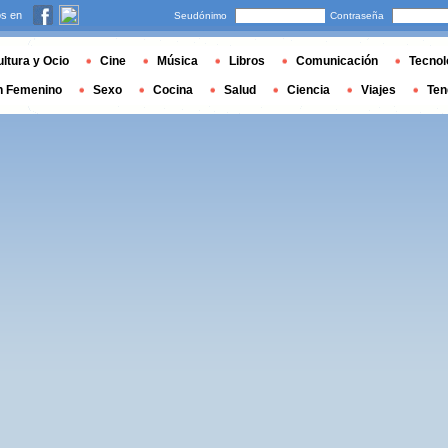
s en
Seudónimo
Contraseña
ltura y Ocio
Cine
Música
Libros
Comunicación
Tecnol
n Femenino
Sexo
Cocina
Salud
Ciencia
Viajes
Ten