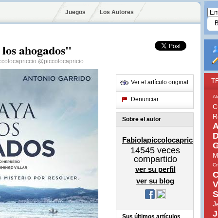
Juegos
Los Autores
 los ahogados"
ccolocapriccio
@piccolocapricio
T
Ver el artículo original
A
Denunciar
C
R
Sobre el autor
A
D
Fabiolapiccolocapriccio
G
14545
veces
M
compartido
Cr
ver su perfil
C
ver su blog
V
S
J
J
Sus últimos artículos