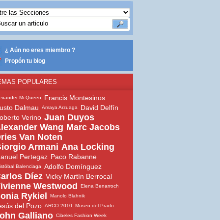
¿ Aún no eres miembro ?
Propón tu blog
EMAS POPULARES
Francis Montesinos
lexander McQueen
usto Dalmau
David Delfín
Amaya Arzuaga
Juan Duyos
oberto Verino
lexander Wang
Marc Jacobs
ries Van Noten
iorgio Armani
Ana Locking
anuel Pertegaz
Paco Rabanne
Adolfo Domínguez
istóbal Balenciaga
arlos Díez
Vicky Martín Berrocal
ivienne Westwood
Elena Benarroch
onia Rykiel
Manolo Blahnik
esús del Pozo
ARCO 2010
Museo del Prado
ohn Galliano
Cibeles Fashion Week