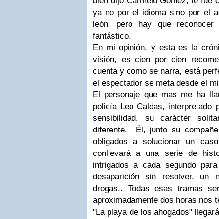
bien dijo Carmelo Gomez, le fue c
ya no por el idioma sino por el 
león, pero hay que reconocer
fantástico.
En mi opinión, y esta es la crón
visión, es cien por cien recome
cuenta y como se narra, está perf
el espectador se meta desde el min
El personaje que mas me ha lla
policía Leo Caldas, interpretado
sensibilidad, su carácter sol
diferente. Él, junto su compañ
obligados a solucionar un caso
conllevará a una serie de hist
intrigados a cada segundo par
desaparición sin resolver, un 
drogas.. Todas esas tramas se
aproximadamente dos horas nos te
"La playa de los ahogados" llegar