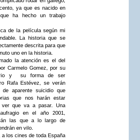
omplicado rodar en gallego,
acento, ya que es nacido en
 que ha hecho un trabajo
ica de la película según mi
ndable. La historia que se
ectamente descrita para que
uto uno en la historia.
mado la atención es el del
 por Carmelo Gomez, por su
itario y su forma de ser
ero Rafa Estévez, se verán
 de aparente suicidio que
orias que nos harán estar
a ver que va a pasar. Una
naufragio en el año 2001,
rán las que a lo largo de
ndrán en vilo.
á a los cines de toda España