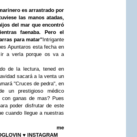
marinero es arrastrado por
 tuviese las manos atadas,
hijos del mar que encontró
entras faenaba. Pero el
arras para matar"
Intrigante
Pues
Apuntaros esta fecha en
ir a verla porque os va a
do de la lectura, tened en
avidad sacará a la venta un
lamará "Cruces de pedra", en
de un prestigioso médico
o con ganas de mas? Pues
ra poder disfrutar de este
ue cuando llegue a nuestras
ow me
OGLOVIN
♥
INSTAGRAM