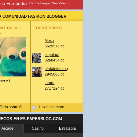
ina Fernández
Elio Berhanyer
San Valentín
A COMUNIDAD FASHION BLOGGER
 AUTOR DEL
TOP MIEMBROS
A
Mesh
5629576 pt
sepelaci
3268454 pt
silviainterblog
2945886 pt
her A.l.
tururu
2717224 pt
Todo sobre él
Hazte miembro
UEGOS EN ES.PAPERBLOG.COM
Arcade
Casino
Estrategia