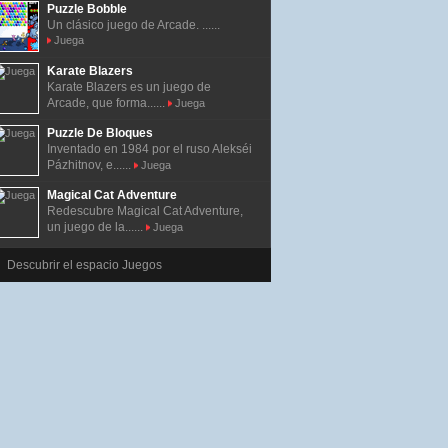
Puzzle Bobble
Un clásico juego de Arcade. ......
Juega
Karate Blazers
Karate Blazers es un juego de
Arcade, que forma......
Juega
Puzzle De Bloques
Inventado en 1984 por el ruso Alekséi
Pázhitnov, e......
Juega
Magical Cat Adventure
Redescubre Magical Cat Adventure,
un juego de la......
Juega
Descubrir el espacio Juegos