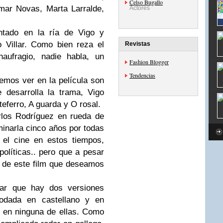
Celso Bugallo
mar Novas, Marta Larralde,
Actores
entado en la ría de Vigo y
 Villar. Como bien reza el
Revistas
naufragio, nadie habla, un
Fashion Blogger
Tendencias
emos ver en la película son
 desarrolla la trama, Vigo
ferro, A guarda y O rosal.
rlos Rodríguez en rueda de
minarla cinco años por todas
 el cine en estos tiempos,
políticas.. pero que a pesar
 de este film que deseamos
tar que hay dos versiones
 rodada en castellano y en
e en ninguna de ellas. Como