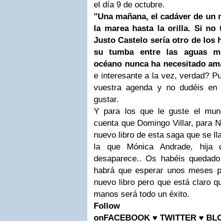
el día 9 de octubre.
"Una mañana, el cadáver de un 
la marea hasta la orilla. Si no
Justo Castelo sería otro de los 
su tumba entre las aguas mi
océano nunca ha necesitado am
e interesante a la vez, verdad? 
vuestra agenda y no dudéis en 
gustar.
Y para los que le guste el mun
cuenta que Domingo Villar, para N
nuevo libro de esta saga que se l
la que Mónica Andrade, hija 
desaparece.. Os habéis quedad
habrá que esperar unos meses pa
nuevo libro pero que está claro q
manos será todo un éxito.
Foll
on
FACEBOOK
♥
TWITTER
♥
BL