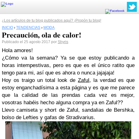
¿Los artículos de tu blog publicados aquí? ¡Propón tu blog!
INICIO
›
TENDENCIAS
›
MODA
Precaución, ola de calor!
Publicado el 25 agosto 2017 por
Shyris
Hola amores!
¿Cómo va la semana? Ya se que estoy publicando a
horas intempestivas, pero es que es el único ratito que
tengo para mi, así que es ahora o nunca jajajaja!
Hoy os traigo un total look de
Zaful
, la verdad es que
estoy enganchadísima a esta página y es que me parece
que la calidad de las prendas cada vez es mejor,
vosotras habéis hecho alguna compra ya en Zaful??
Llevo
camiseta
y short de Zaful, sandalias de Bershka,
bolso de Lefties y gafas de Stradivarius.