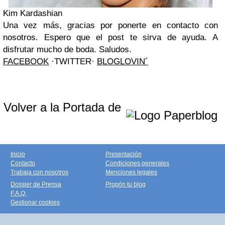
Kim Kardashian
Una vez más, gracias por ponerte en contacto con
nosotros. Espero que el post te sirva de ayuda. A
disfrutar mucho de boda. Saludos.
FACEBOOK
·
TWITTER
·
BLOGLOVIN´
Volver a la Portada de
Inicio
Presentación
Contacto
Condiciones generales
Trabaja con nosotros
Menciones legales
Dossier de Prensa
Propón tu blog
F.A.Q.
Gestionar cookies