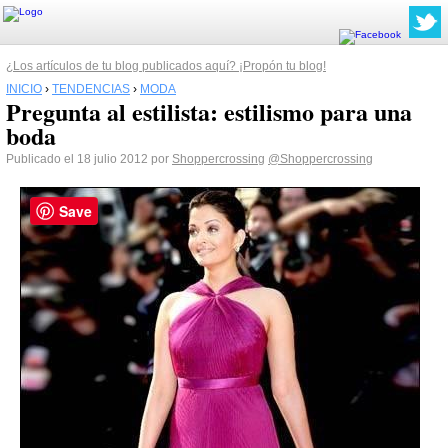
¿Los artículos de tu blog publicados aquí? ¡Propón tu blog!
INICIO
›
TENDENCIAS
›
MODA
Pregunta al estilista: estilismo para una
boda
Publicado el 18 julio 2012 por
Shoppercrossing
@Shoppercrossing
Save