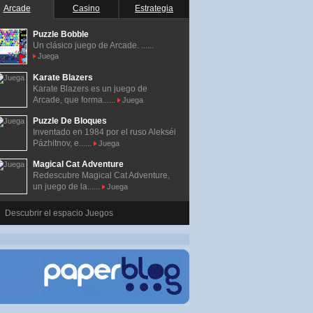
Arcade
Casino
Estrategia
Puzzle Bobble
Un clásico juego de Arcade. ......
Juega
Karate Blazers
Karate Blazers es un juego de
Arcade, que forma......
Juega
Puzzle De Bloques
Inventado en 1984 por el ruso Alekséi
Pázhitnov, e......
Juega
Magical Cat Adventure
Redescubre Magical Cat Adventure,
un juego de la......
Juega
Descubrir el espacio Juegos