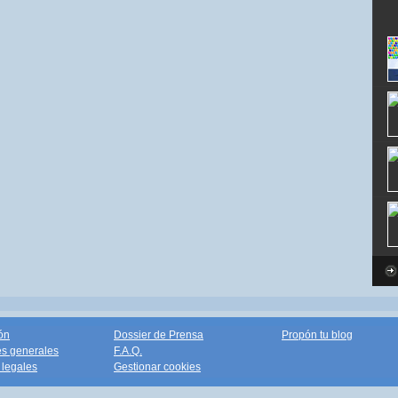
ón
Dossier de Prensa
Propón tu blog
s generales
F.A.Q.
legales
Gestionar cookies