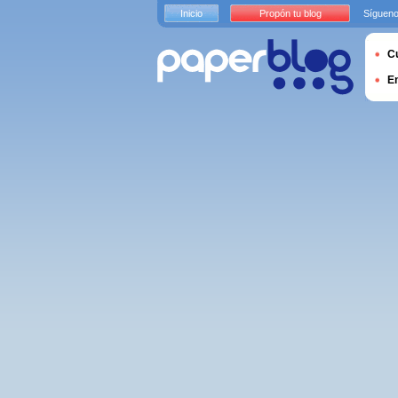
Inicio
Propón tu blog
Sígueno
Cu
E