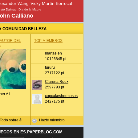
lexander Wang
Vicky Martín Berrocal
sto Dalmau
Día de la Madre
ohn Galliano
A COMUNIDAD BELLEZA
 AUTOR DEL
TOP MIEMBROS
A
martaelen
10126845 pt
tururu
2717122 pt
Clarena Roux
2597793 pt
her A.l.
cupcakeshermosos
2427175 pt
Todo sobre él
Hazte miembro
UEGOS EN ES.PAPERBLOG.COM