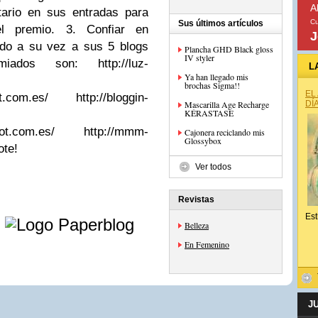
A
tario en sus entradas para
Cu
Sus últimos artículos
el premio. 3. Confiar en
J
ndo a su vez a sus 5 blogs
Plancha GHD Black gloss
IV styler
iados son: http://luz-
L
Ya han llegado mis
brochas Sigma!!
EL
pot.com.es/ http://bloggin-
Mascarilla Age Recharge
DÍ
KÉRASTASE
gspot.com.es/ http://mmm-
Cajonera reciclando mis
Glossybox
ote!
Ver todos
Revistas
e
Est
Belleza
En Femenino
J