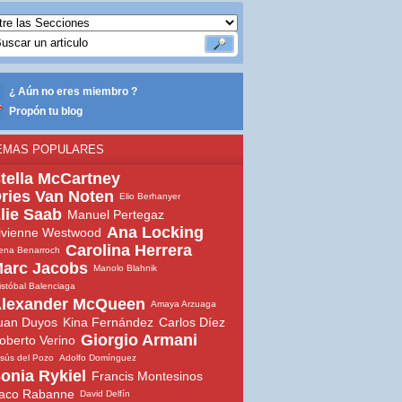
¿ Aún no eres miembro ?
Propón tu blog
EMAS POPULARES
tella McCartney
ries Van Noten
Elio Berhanyer
lie Saab
Manuel Pertegaz
Ana Locking
ivienne Westwood
Carolina Herrera
ena Benarroch
arc Jacobs
Manolo Blahnik
istóbal Balenciaga
lexander McQueen
Amaya Arzuaga
uan Duyos
Kina Fernández
Carlos Díez
Giorgio Armani
oberto Verino
sús del Pozo
Adolfo Domínguez
onia Rykiel
Francis Montesinos
aco Rabanne
David Delfín