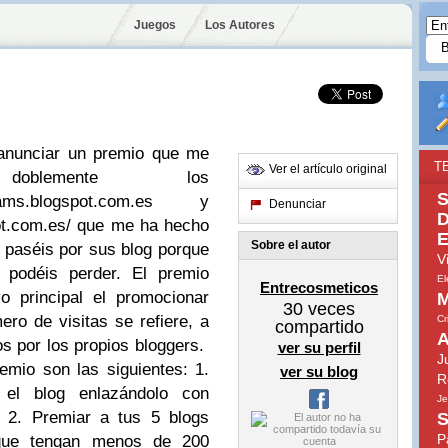
Juegos
Los Autores
 anunciar un premio que me
T
Ver el artículo original
oblemente los
S
eams.blogspot.com.es y
Denunciar
D
ot.com.es/ que me ha hecho
E
Sobre el autor
 paséis por sus blog porque
V
podéis perder. El premio
El
Entrecosmeticos
o principal el promocionar
M
30
veces
ro de visitas se refiere, a
Cr
compartido
A
s por los propios bloggers.
ver su perfil
J
mio son las siguientes: 1.
ver su blog
R
el blog enlazándolo con
Je
. 2. Premiar a tus 5 blogs
S
P
 que tengan menos de 200