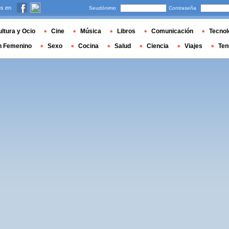
s en
Seudónimo
Contraseña
ltura y Ocio
Cine
Música
Libros
Comunicación
Tecnol
n Femenino
Sexo
Cocina
Salud
Ciencia
Viajes
Ten