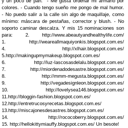
y un poco de pan. - Me gusta ordenar mi armario por
colores. - Cuando tengo sueño me pongo de mal humor.
- No puedo salir a la calle sin algo de maquillaje, como
mínimo: máscara de pestañas, corrector y blush. - No
soporto caminar descalza. Y mis 15 nominaciones son
para: 2. http://www.abeautyandhealthylife.com/
1. http://weareallmaquiyonkis.blogspot.com.es/
4. http://xlhair.blogspot.com.es/
5.http://makingupmymakeup.blogspot.com.es/
6. http://luz-lascosasdelalu.blogspot.com.es/
7. http://miordenadodesastre.blogspot.com.es/
8. http://mmm-megusta.blogspot.com.es/
9. http://vegadesignleon.blogspot.com.es/
10. http://lovelysea146.blogspot.com.es/
11.http://bloggin-fashion.blogspot.com.es/
12.http://entretrucosyrecetas.blogspot.com.es/
13.http://miscajonesdesastres.blogspot.com.es/
14. http://rococoberry.blogspot.com.es/
15. http://hellokittymiauffy.blogspot.com.es/ Un besote!