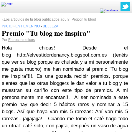
¿Los artículos de tu blog publicados aquí? ¡Propón tu blog!
INICIO
›
EN FEMENINO
›
BELLEZA
Premio "Tu blog me inspira"
Por
Entrecosmeticos
Hola chicas! Desde el
blog http://elvestidordenancy.blogspot.com.es (tenéis
que ver su blog porque es chulada y a mi personalmente
me gusta mucho) me han nominado al premio "Tu blog
me inspira"!!!. Es una gozada recibir premios, porque
sientes que las otras bloggers le dan valor a tu blog y te
muestran su cariño con este tipo de premios. A mi
personalmente me encantan!!. Al ser nominada a este
premio hay que decir 5 hábitos raros y nominar a 15
blogs. Así que haya van mis 5 rarezas: Ahí van mis 5
rarezas...jajjajajja! - Cuando me tomo el café hago todo
un ritual: café solo, con pajita, después un vaso de agua